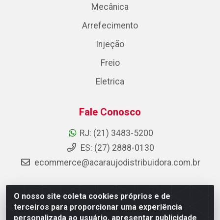
Mecânica
Arrefecimento
Injeção
Freio
Eletrica
Fale Conosco
RJ: (21) 3483-5200
ES: (27) 2888-0130
ecommerce@acaraujodistribuidora.com.br
O nosso site coleta cookies próprios e de
AC Araujo Distribuidora - Rua Carneiro de Campos, 42 -
terceiros para proporcionar uma experiência
São Cristóvão, Rio de Janeiro/RJ - CEP 20.920-410 -
personalizada ao usuário, apresentar publicidade