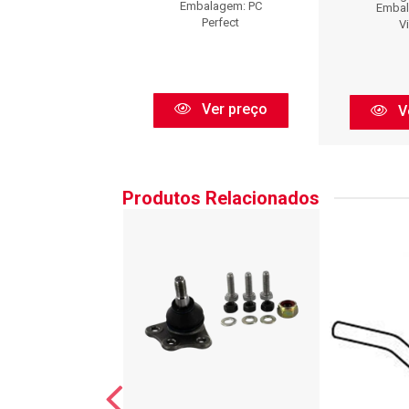
Embalagem: PC
balagem: PC
Embal
Perfect
Viemar
V
Ver preço
Ver preço
V
Produtos Relacionados