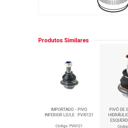
Produtos Similares
DE SUSPENSÃO-
IMPORTADO - PIVO
PIVÔ DE
LICO- DIREITO /
INFERIOR LD/LE : PVI0121
HIDRÁULIC
RDO : 503112V
ESQUERD
Código: PVI0121
digo: 503112
Códig