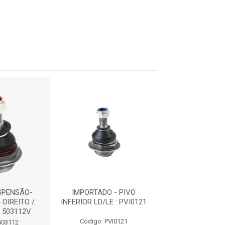
SPENSÃO-
IMPORTADO - PIVO
PIVÔ DE SUSP
 DIREITO /
INFERIOR LD/LE : PVI0121
HIDRÁULICO- DI
 503112V
ESQUERDO : 5
Código: PVI0121
503112
Código: 503