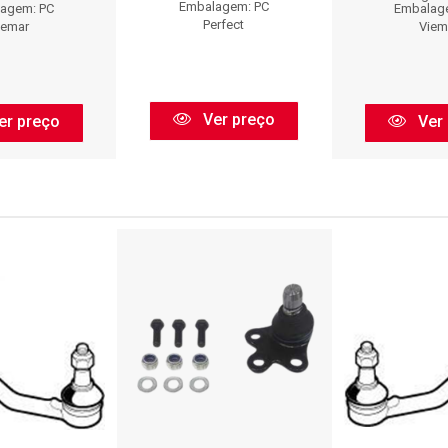
Embalagem: PC
agem: PC
Embalag
Perfect
iemar
Viem
Ver preço
er preço
Ver 