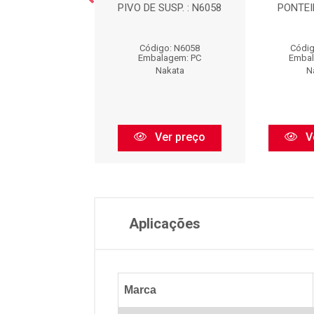
L DE DIREÇÃO -
PIVO DE SUSP. : N6058
PONTEI
EIRO - DIREITA
A DIREITA / ...
Código: N6058
Códig
digo: N97001
Embalagem: PC
Embal
balagem: PC
Nakata
N
Nakata
Ver preço
V
Ver preço
Aplicações
Marca