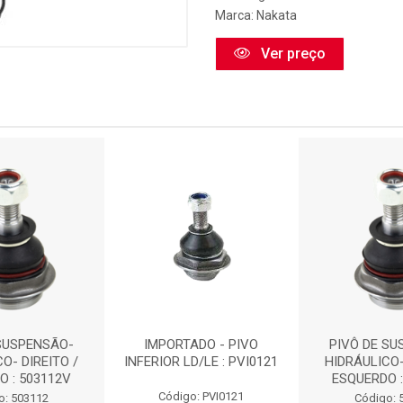
Marca:
Nakata
Ver preço
 SUSPENSÃO-
IMPORTADO - PIVO
PIVÔ DE SU
O- DIREITO /
INFERIOR LD/LE : PVI0121
HIDRÁULICO-
O : 503112V
ESQUERDO :
Código: PVI0121
o: 503112
Código: 