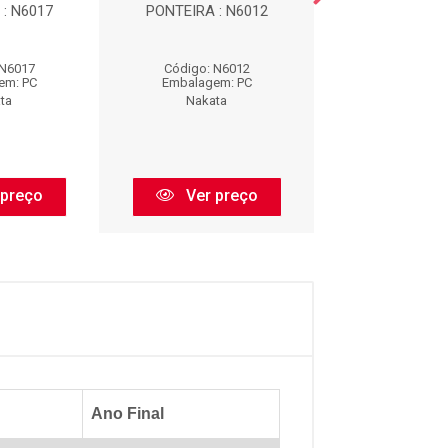
: N6017
PONTEIRA : N6012
PIVO : N1
 N6017
Código: N6012
Código: N1
em: PC
Embalagem: PC
Embalagem:
ta
Nakata
Nakata
 preço
Ver preço
Ver pr
Ano Final