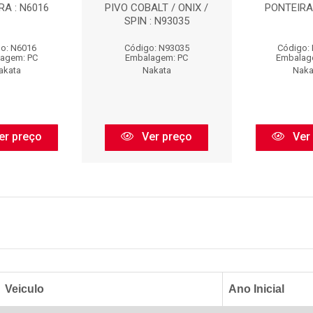
RA : N6016
PIVO COBALT / ONIX /
PONTEIRA 
SPIN : N93035
o: N6016
Código: N93035
Código:
agem: PC
Embalagem: PC
Embalag
akata
Nakata
Naka
er preço
Ver preço
Ver
Veiculo
Ano Inicial