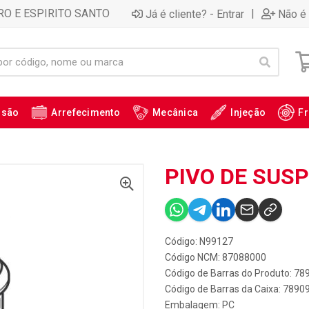
RO E ESPIRITO SANTO
|
Já é cliente? - Entrar
Não é 
ssão
Arrefecimento
Mecânica
Injeção
Fr
PIVO DE SUSP
Código: N99127
Código NCM: 87088000
Código de Barras do Produto: 7
Código de Barras da Caixa: 789
Embalagem: PC