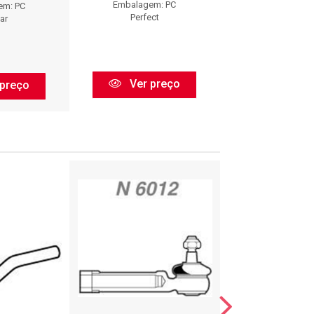
Embalagem: PC
em: PC
Embalagem:
Perfect
ar
Viemar
Ver preço
preço
Ver pr