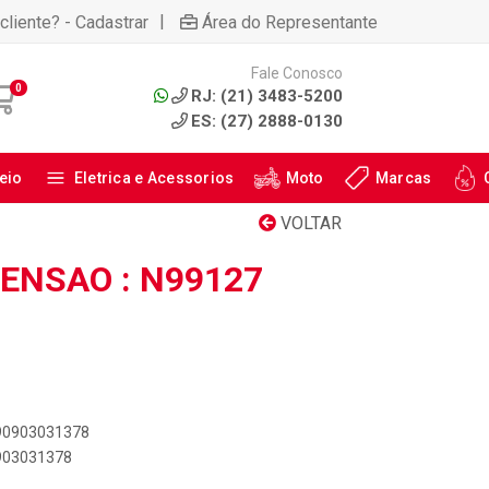
|
cliente? - Cadastrar
Área do Representante
Fale Conosco
0
RJ: (21) 3483-5200
ES: (27) 2888-0130
eio
Eletrica e Acessorios
Moto
Marcas
VOLTAR
ENSAO : N99127
890903031378
0903031378