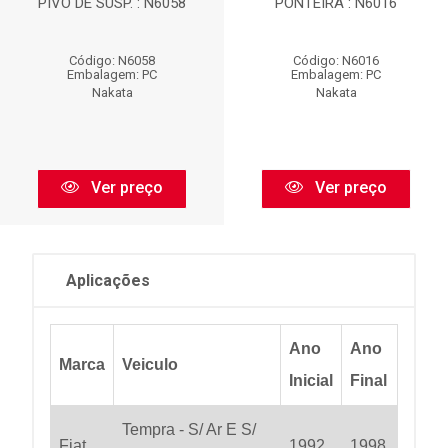
PIVO DE SUSP. : N6058
PONTEIRA : N6016
Código: N6058
Código: N6016
Embalagem: PC
Embalagem: PC
Nakata
Nakata
Ver preço
Ver preço
Aplicações
Ano
Ano
Marca
Veiculo
Inicial
Final
Tempra - S/ Ar E S/
Fiat
1992
1998