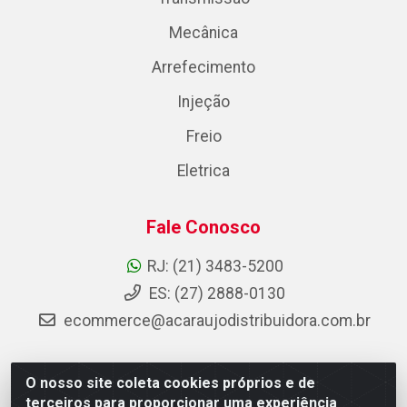
Mecânica
Arrefecimento
Injeção
Freio
Eletrica
Fale Conosco
RJ: (21) 3483-5200
ES: (27) 2888-0130
ecommerce@acaraujodistribuidora.com.br
O nosso site coleta cookies próprios e de
AC Araujo Distribuidora - Rua Carneiro de Campos, 42 -
terceiros para proporcionar uma experiência