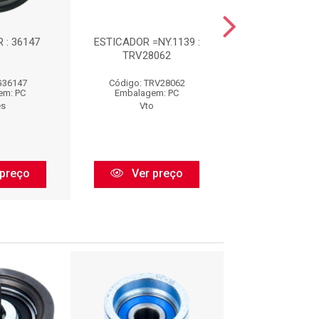
 : 36147
ESTICADOR =NY.1139 :
TENSIONADOR :
TRV28062
G36147
Código: TRV28062
Código: AP
em: PC
Embalagem: PC
Embalagem:
es
Vto
Aplic
preço
Ver preço
Ver pr