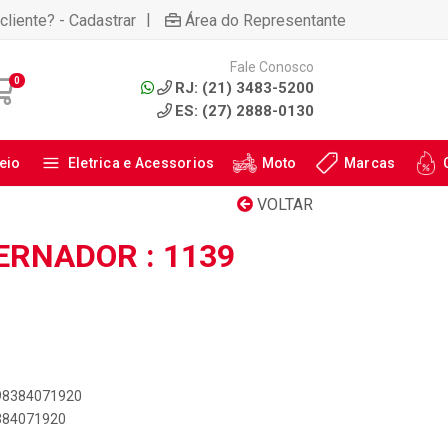
|
cliente? - Cadastrar
Área do Representante
Fale Conosco
0
RJ: (21) 3483-5200
ES: (27) 2888-0130
eio
Eletrica e Acessorios
Moto
Marcas
VOLTAR
ERNADOR : 1139
898384071920
8384071920