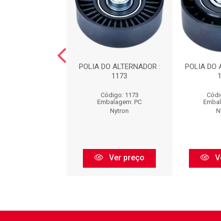
O ALTERNADOR :
POLIA DO ALTERNADOR :
POLIA DO 
1114
1173
ódigo: 1114
Código: 1173
Códi
balagem: PC
Embalagem: PC
Embal
Nytron
Nytron
N
Ver preço
Ver preço
V