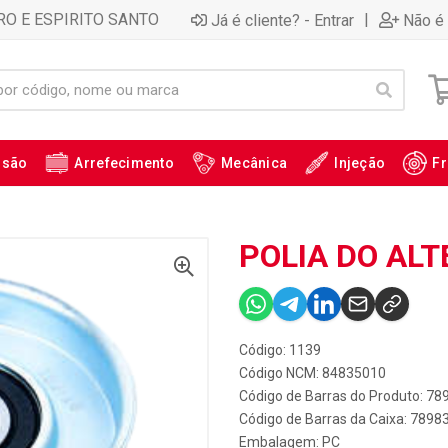
RO E ESPIRITO SANTO
|
Já é cliente? - Entrar
Não é 
ssão
Arrefecimento
Mecânica
Injeção
Fr
POLIA DO ALT
Código: 1139
Código NCM: 84835010
Código de Barras do Produto: 7
Código de Barras da Caixa: 789
Embalagem: PC