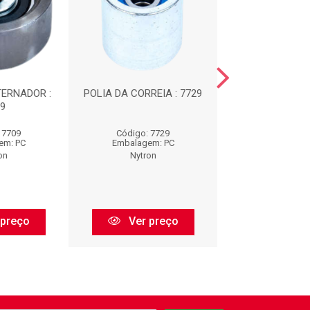
TERNADOR :
POLIA DA CORREIA : 7729
TENSOR DA CO
9
7762
 7709
Código: 7729
Código: 77
em: PC
Embalagem: PC
Embalagem:
on
Nytron
Nytron
 preço
Ver preço
Ver pr