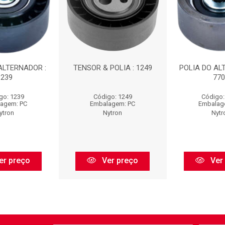
ALTERNADOR :
TENSOR & POLIA : 1249
POLIA DO AL
1239
770
go: 1239
Código: 1249
Código:
agem: PC
Embalagem: PC
Embalag
ytron
Nytron
Nytr
er preço
Ver preço
Ver