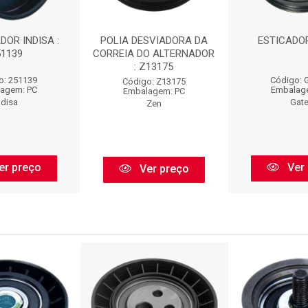
DOR INDISA :
POLIA DESVIADORA DA
ESTICADOR
51139
CORREIA DO ALTERNADOR
: Z13175
o: 251139
Código: 
Código: Z13175
agem: PC
Embalag
Embalagem: PC
ndisa
Gat
Zen
er preço
Ver 
Ver preço