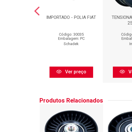
R DA CORREIA
IMPORTADO - POLIA FIAT
TENSIONA
I V : V58625
2
digo: V58625
Código: 30035
Códig
balagem: PC
Embalagem: PC
Embal
Contitech
Schadek
I
Ver preço
Ver preço
V
Produtos Relacionados