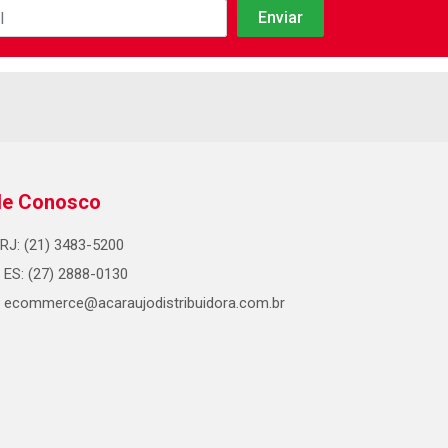
le Conosco
RJ: (21) 3483-5200
ES: (27) 2888-0130
ecommerce@acaraujodistribuidora.com.br