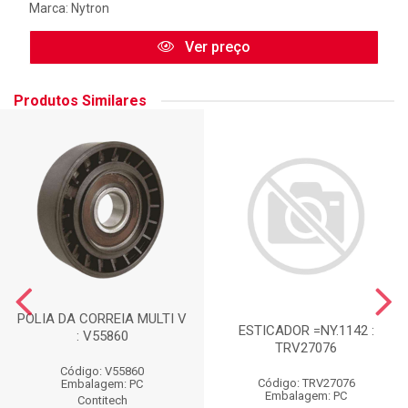
Marca:
Nytron
Ver preço
Produtos Similares
POLIA DA CORREIA MULTI V
ESTICADOR =NY.1142 :
: V55860
TRV27076
Código: V55860
Código: TRV27076
Embalagem: PC
Embalagem: PC
Contitech