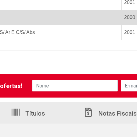
2001
2000
S/ Ar E C/S/ Abs
2001
ofertas!
Títulos
Notas Fiscais