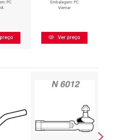
em: PC
Embalagem: PC
Embalagem:
DA
Viemar
Perfect
preço
Ver preço
Ver pr