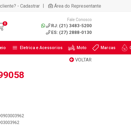
|
cliente? - Cadastrar
Área do Representante
Fale Conosco
0
RJ: (21) 3483-5200
ES: (27) 2888-0130
eio
Eletrica e Acessorios
Moto
Marcas
VOLTAR
99058
890903003962
0903003962