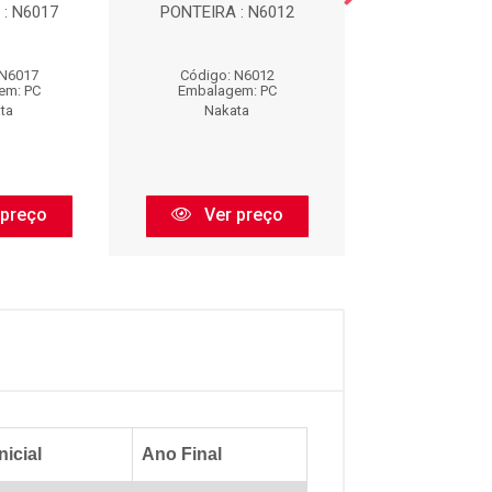
: N6017
PONTEIRA : N6012
PIVO : N1
 N6017
Código: N6012
Código: N1
em: PC
Embalagem: PC
Embalagem:
ta
Nakata
Nakata
 preço
Ver preço
Ver pr
nicial
Ano Final