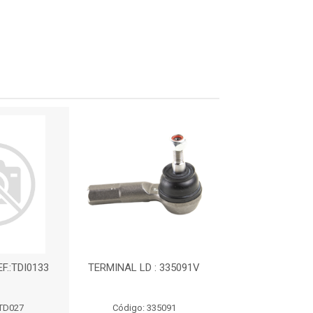
F.:TDI0133
TERMINAL LD : 335091V
TERMINAL DE 
LADO DIREITO :
 TD027
Código: 335091
Código: TDI