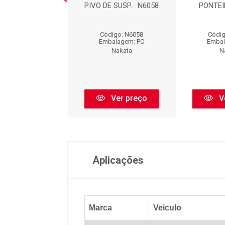
L DE DIREÇÃO -
PIVO DE SUSP. : N6058
PONTEI
EIRO - DIREITA
A DIREITA / ...
Código: N6058
Códig
digo: N97001
Embalagem: PC
Embal
balagem: PC
Nakata
N
Nakata
Ver preço
V
Ver preço
Aplicações
Marca
Veiculo