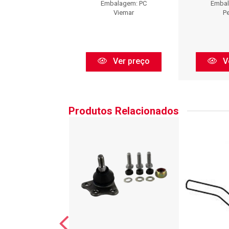
balagem: PC
Embalagem: PC
Embal
VOLDA
Viemar
Pe
Ver preço
Ver preço
V
Produtos Relacionados