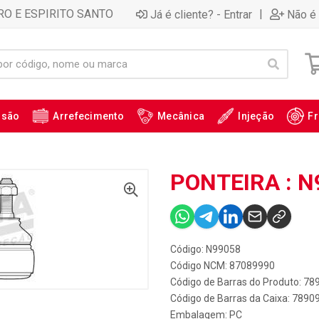
RO E ESPIRITO SANTO
|
Já é cliente? - Entrar
Não é 
ssão
Arrefecimento
Mecânica
Injeção
Fr
PONTEIRA : N
Código: N99058
Código NCM: 87089990
Código de Barras do Produto: 7
Código de Barras da Caixa: 789
Embalagem: PC