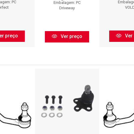
agem: PC
Embalag
Embalagem: PC
rfect
VOL
Driveway
er preço
Ver 
Ver preço