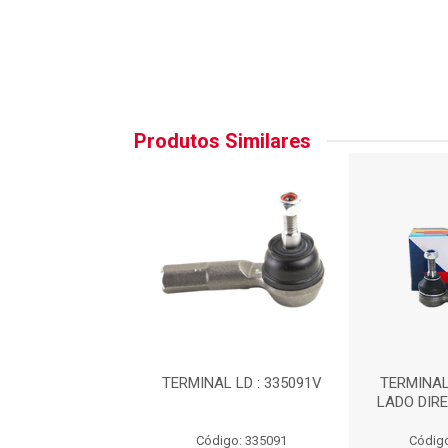
Produtos Similares
AL REF.:TDI0133
TERMINAL LD : 335091V
TERMINAL
LADO DIRE
digo: TD027
Código: 335091
Código