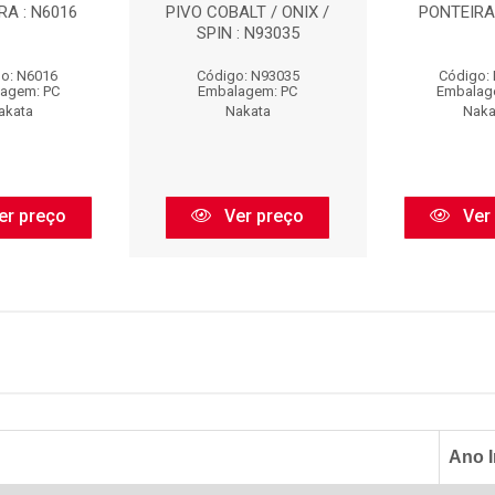
RA : N6016
PIVO COBALT / ONIX /
PONTEIRA 
SPIN : N93035
o: N6016
Código: N93035
Código:
agem: PC
Embalagem: PC
Embalag
akata
Nakata
Naka
er preço
Ver preço
Ver
Ano I