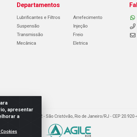
Departamentos
Fa
Lubrificantes e Filtros
Arrefecimento
Suspensão
Injeção
Transmissão
Freio
Mecânica
Eletrica
para
io, apresentar
elhorar a
Carneiro de Campos, 42 - São Cristóvão, Rio de Janeiro/RJ - CEP 20.92
 Cookies