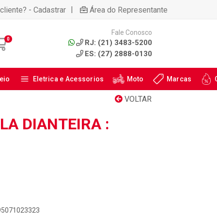
|
cliente? - Cadastrar
Área do Representante
Fale Conosco
0
RJ: (21) 3483-5200
ES: (27) 2888-0130
eio
Eletrica e Acessorios
Moto
Marcas
VOLTAR
A DIANTEIRA :
895071023323