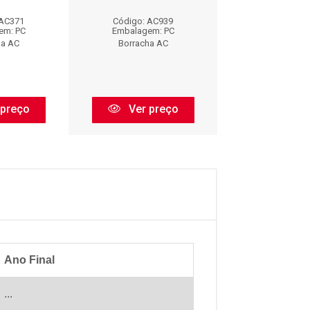
 AC371
Código: AC939
Código: AC
em: PC
Embalagem: PC
Embalagem:
ha AC
Borracha AC
Borracha 
 preço
Ver preço
Ver pr
Ano Final
...