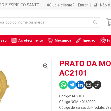
RO E ESPIRITO SANTO
|
Já é cliente? - Entrar
Não é 
ssão
Arrefecimento
Mecânica
Injeção
Fr
PRATO DA MOL
AC2101
Código: AC2101
Código NCM: 40169990
Código de Barras do Produto: 7