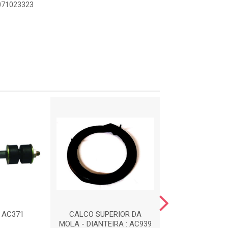
5071023323
: AC371
CALCO SUPERIOR DA
CALCO INFERIOR
MOLA - DIANTEIRA : AC939
- DIANTEIRA :