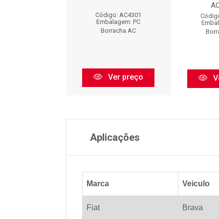
A
digo: AC2370
Código: AC4301
Códig
balagem: PC
Embalagem: PC
Embal
orracha AC
Borracha AC
Borr
Ver preço
Ver preço
V
Aplicações
Marca
Veiculo
Fiat
Brava