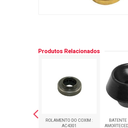
Produtos Relacionados
NTO DA MOLA
ROLAMENTO DO COXIM :
BATENTE 
EIRA : AC2370
AC4301
AMORTECED