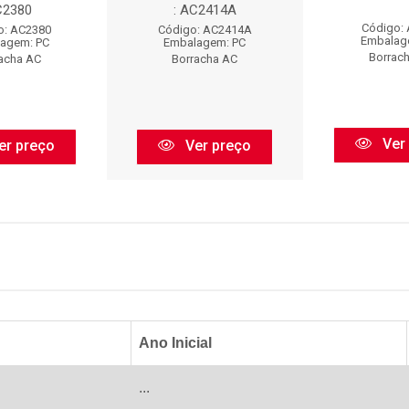
C2380
: AC2414A
Código:
o: AC2380
Código: AC2414A
Embalag
agem: PC
Embalagem: PC
Borrac
acha AC
Borracha AC
Ver
er preço
Ver preço
Ano Inicial
...