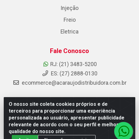
Injeção
Freio
Eletrica
Fale Conosco
RJ: (21) 3483-5200
ES: (27) 2888-0130
ecommerce@acaraujodistribuidora.com.br
O nosso site coleta cookies próprios e de
AC Araujo Distribuidora - Rua Carneiro de Campos, 42 -
terceiros para proporcionar uma experiência
São Cristóvão, Rio de Janeiro/RJ - CEP 20.920-410 -
personalizada ao usuário, apresentar publicidade
CNPJ 08.744.753/0003-85
relevante de acordo com o seu perfil e melhorar a
qualidade do nosso site.