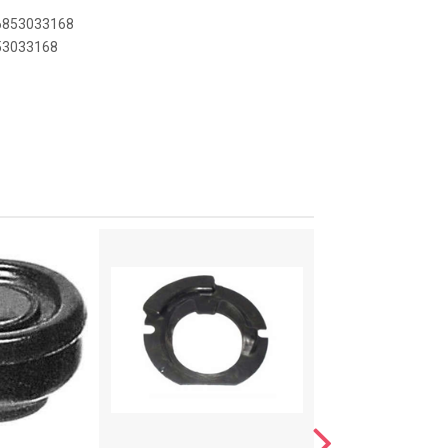
46853033168
853033168