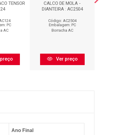
ACO TENSOR
CALCO DE MOLA -
COXIM DIANTE
124
DIANTEIRA : AC2504
ESCAPAMENTO 
 AC124
Código: AC2504
Código: AC
em: PC
Embalagem: PC
Embalagem:
ha AC
Borracha AC
Borracha 
 preço
Ver preço
Ver pr
Ano Final