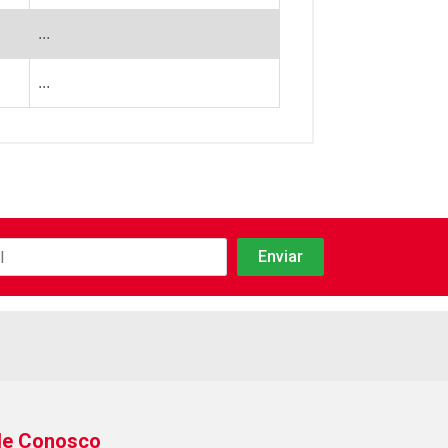
...
...
le Conosco