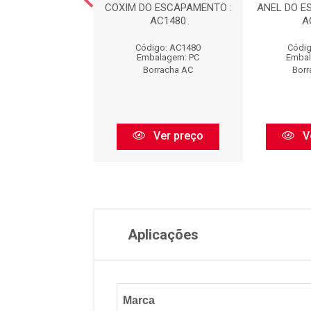
 DA SUSPENS?O -
COXIM DO ESCAPAMENTO :
ANEL DO E
TEIRA : AC440
AC1480
A
digo: AC440
Código: AC1480
Códig
balagem: PC
Embalagem: PC
Embal
orracha AC
Borracha AC
Borr
Ver preço
Ver preço
V
Aplicações
Marca