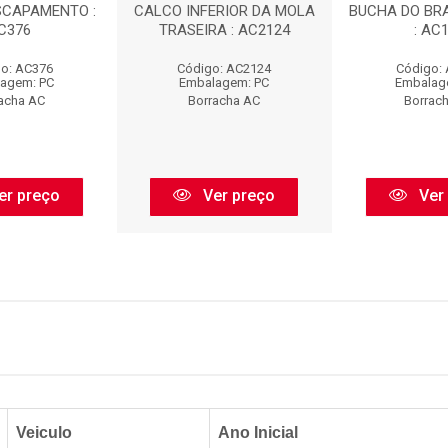
SCAPAMENTO :
CALCO INFERIOR DA MOLA
BUCHA DO BR
C376
TRASEIRA : AC2124
: AC
o: AC376
Código: AC2124
Código:
agem: PC
Embalagem: PC
Embalag
acha AC
Borracha AC
Borrac
er preço
Ver preço
Ver
Veiculo
Ano Inicial