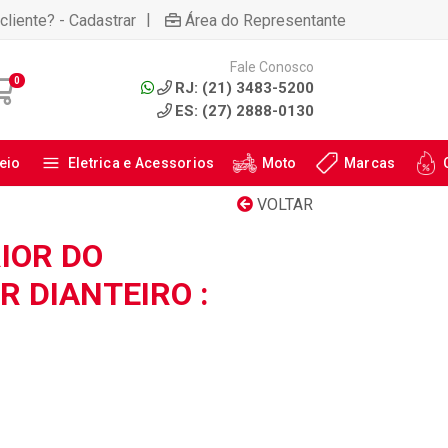
|
cliente? - Cadastrar
Área do Representante
Fale Conosco
0
RJ: (21) 3483-5200
ES: (27) 2888-0130
eio
Eletrica e Acessorios
Moto
Marcas
VOLTAR
IOR DO
 DIANTEIRO :