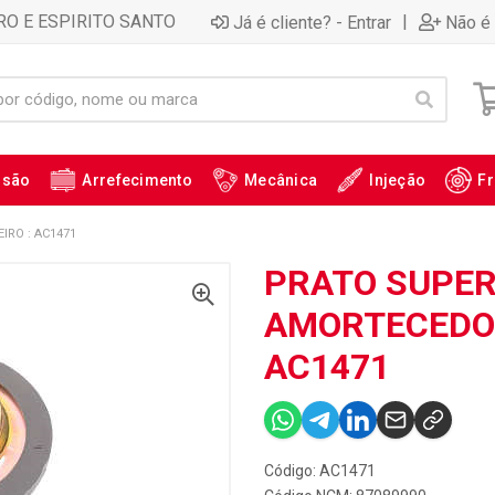
RO E ESPIRITO SANTO
|
Já é cliente? - Entrar
Não é 
ssão
Arrefecimento
Mecânica
Injeção
Fr
RO : AC1471
PRATO SUPER
AMORTECEDOR
AC1471
Código: AC1471