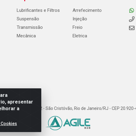
Lubrificantes e Filtros
Arrefecimento
Suspensão
Injeção
Transmissão
Freio
Mecânica
Eletrica
para
io, apresentar
elhorar a
Carneiro de Campos, 42 - São Cristóvão, Rio de Janeiro/RJ - CEP 20.92
 Cookies