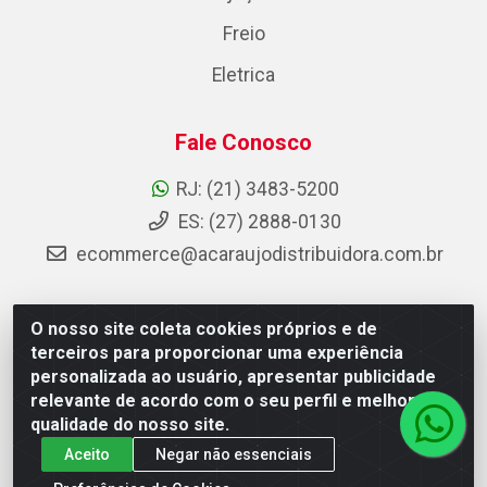
Freio
Eletrica
Fale Conosco
RJ: (21) 3483-5200
ES: (27) 2888-0130
ecommerce@acaraujodistribuidora.com.br
O nosso site coleta cookies próprios e de
AC Araujo Distribuidora - Rua Carneiro de Campos, 42 -
terceiros para proporcionar uma experiência
São Cristóvão, Rio de Janeiro/RJ - CEP 20.920-410 -
personalizada ao usuário, apresentar publicidade
CNPJ 08.744.753/0003-85
relevante de acordo com o seu perfil e melhorar a
qualidade do nosso site.
Aceito
Negar não essenciais