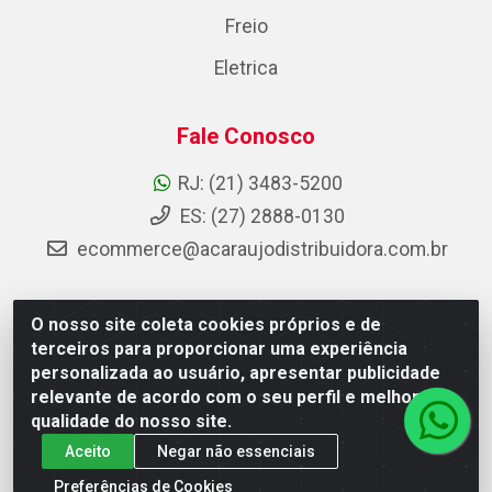
Freio
Eletrica
Fale Conosco
RJ: (21) 3483-5200
ES: (27) 2888-0130
ecommerce@acaraujodistribuidora.com.br
O nosso site coleta cookies próprios e de
AC Araujo Distribuidora - Rua Carneiro de Campos, 42 -
terceiros para proporcionar uma experiência
São Cristóvão, Rio de Janeiro/RJ - CEP 20.920-410 -
personalizada ao usuário, apresentar publicidade
CNPJ 08.744.753/0003-85
relevante de acordo com o seu perfil e melhorar a
qualidade do nosso site.
Aceito
Negar não essenciais
Preferências de Cookies