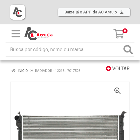
Baixe já o APP da AC Araujo
0
VOLTAR
INÍCIO
RADIADOR - 12213 : 7017523