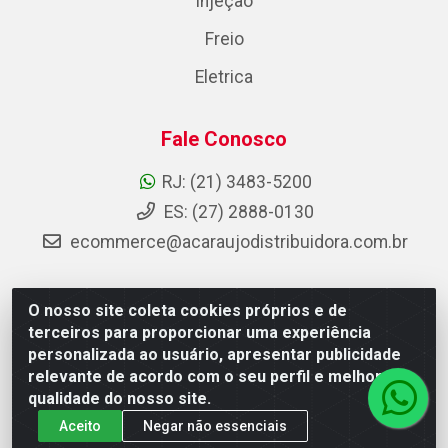
Injeção
Freio
Eletrica
Fale Conosco
RJ: (21) 3483-5200
ES: (27) 2888-0130
ecommerce@acaraujodistribuidora.com.br
O nosso site coleta cookies próprios e de
AC Araujo Distribuidora - Rua Carneiro de Campos, 42 -
terceiros para proporcionar uma experiência
São Cristóvão, Rio de Janeiro/RJ - CEP 20.920-410 -
personalizada ao usuário, apresentar publicidade
CNPJ 08.744.753/0003-85
relevante de acordo com o seu perfil e melhorar a
qualidade do nosso site.
Aceito
Negar não essenciais