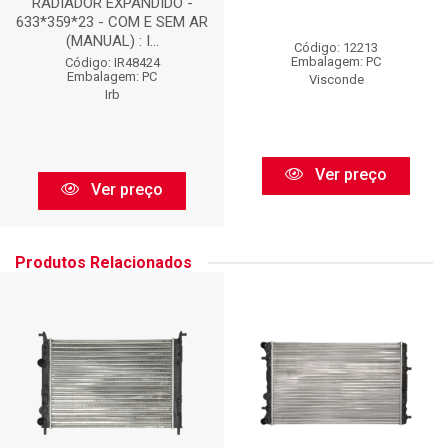
RADIADOR EXPANDIDO -
633*359*23 - COM E SEM AR
(MANUAL) : I...
Código: 12213
Embalagem: PC
Código: IR48424
Embalagem: PC
Visconde
Irb
Ver preço
Ver preço
Produtos Relacionados