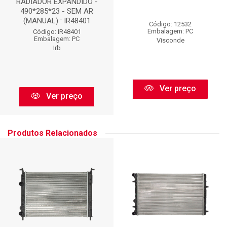
RADIADOR EXPANDIDO -
490*285*23 - SEM AR
(MANUAL) : IR48401
Código: 12532
Embalagem: PC
Código: IR48401
Embalagem: PC
Visconde
Irb
Ver preço
Ver preço
Produtos Relacionados