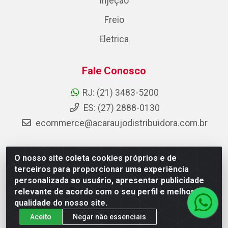
Injeção
Freio
Eletrica
Fale Conosco
RJ: (21) 3483-5200
ES: (27) 2888-0130
ecommerce@acaraujodistribuidora.com.br
O nosso site coleta cookies próprios e de
AC Araujo Distribuidora - Rua Carneiro de Campos, 42 -
terceiros para proporcionar uma experiência
São Cristóvão, Rio de Janeiro/RJ - CEP 20.920-410 -
personalizada ao usuário, apresentar publicidade
CNPJ 08.744.753/0003-85
relevante de acordo com o seu perfil e melhorar a
qualidade do nosso site.
Aceito
Negar não essenciais