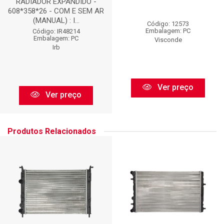
RADIADOR EXPANDIDO -
608*358*26 - COM E SEM AR
(MANUAL) : I...
Código: 12573
Embalagem: PC
Código: IR48214
Embalagem: PC
Visconde
Irb
Ver preço
Ver preço
Produtos Relacionados