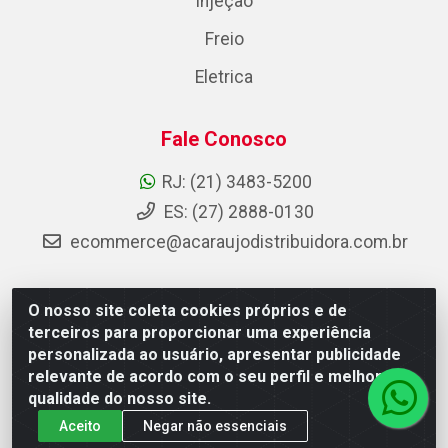
Injeção
Freio
Eletrica
Fale Conosco
RJ: (21) 3483-5200
ES: (27) 2888-0130
ecommerce@acaraujodistribuidora.com.br
O nosso site coleta cookies próprios e de
AC Araujo Distribuidora - Rua Carneiro de Campos, 42 -
terceiros para proporcionar uma experiência
São Cristóvão, Rio de Janeiro/RJ - CEP 20.920-410 -
personalizada ao usuário, apresentar publicidade
CNPJ 08.744.753/0003-85
relevante de acordo com o seu perfil e melhorar a
qualidade do nosso site.
Aceito
Negar não essenciais