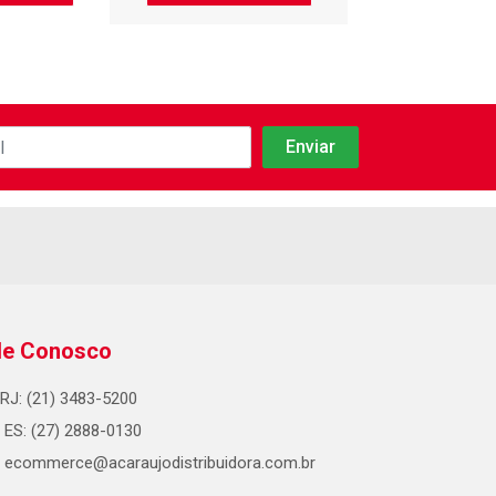
le Conosco
RJ: (21) 3483-5200
ES: (27) 2888-0130
ecommerce@acaraujodistribuidora.com.br