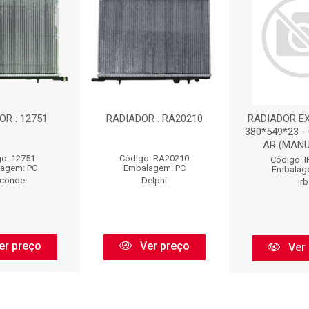
OR : 12751
RADIADOR : RA20210
RADIADOR EX
380*549*23 -
AR (MANUAL
o: 12751
Código: RA20210
Código: 
agem: PC
Embalagem: PC
Embalag
sconde
Delphi
Irb
er preço
Ver preço
Ver 