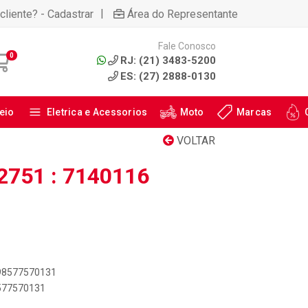
|
cliente? - Cadastrar
Área do Representante
Fale Conosco
0
RJ: (21) 3483-5200
ES: (27) 2888-0130
eio
Eletrica e Acessorios
Moto
Marcas
VOLTAR
2751 : 7140116
898577570131
8577570131