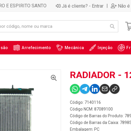
RO E ESPIRITO SANTO
|
Já é cliente? - Entrar
Não é 
ssão
Arrefecimento
Mecânica
Injeção
Fr
RADIADOR - 1
Código: 7140116
Código NCM: 87089100
Código de Barras do Produto: 7
Código de Barras da Caixa: 789
Embalagem: PC