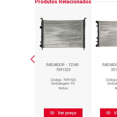
Produtos Relacionados
DOR : 7138116
RADIADOR - 12540 :
RADIADO
7091523
20
igo: 7138116
Código: 7091523
Código
balagem: PC
Embalagem: PC
Embal
Notus
Notus
N
Ver preço
Ver preço
V