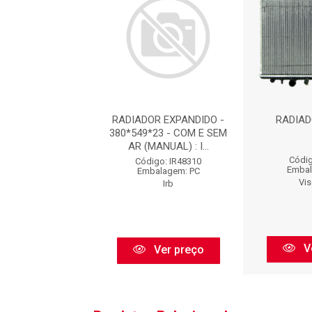
DOR : RA20210
RADIADOR EXPANDIDO -
RADIAD
380*549*23 - COM E SEM
AR (MANUAL) : I...
igo: RA20210
Códig
Código: IR48310
balagem: PC
Embal
Embalagem: PC
Delphi
Vi
Irb
Ver preço
V
Ver preço