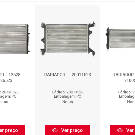
R - 12528 :
RADIADOR - : 20011523
RADIADOR -
736523
7100
: 20736523
Código: 20011523
Código: 
agem: PC
Embalagem: PC
Embalag
otus
Notus
Not
er preço
Ver preço
Ver