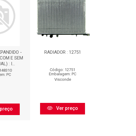
PANDIDO -
RADIADOR : 12751
RADIADOR : R
 COM E SEM
) : I...
Código: 12751
Código: RA2
IR48310
Embalagem: PC
Embalagem:
em: PC
Visconde
Delphi
Ver preço
Ver pr
preço