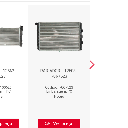
 12562 :
RADIADOR - 12508 :
RADIAD
523
7067523
RENEGADE/TORO 
2100211
7100523
Código: 7067523
Código: 210
em: PC
Embalagem: PC
Embalagem:
us
Notus
Notus
 preço
Ver preço
Ver pr