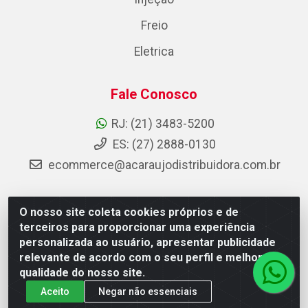
Freio
Eletrica
Fale Conosco
RJ: (21) 3483-5200
ES: (27) 2888-0130
ecommerce@acaraujodistribuidora.com.br
O nosso site coleta cookies próprios e de
AC Araujo Distribuidora - Rua Carneiro de Campos, 42 -
terceiros para proporcionar uma experiência
São Cristóvão, Rio de Janeiro/RJ - CEP 20.920-410 -
personalizada ao usuário, apresentar publicidade
CNPJ 08.744.753/0003-85
relevante de acordo com o seu perfil e melhorar a
qualidade do nosso site.
Aceito
Negar não essenciais