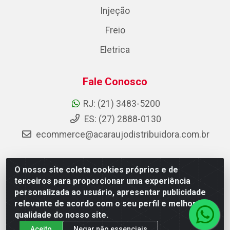
Injeção
Freio
Eletrica
Fale Conosco
RJ: (21) 3483-5200
ES: (27) 2888-0130
ecommerce@acaraujodistribuidora.com.br
O nosso site coleta cookies próprios e de
AC Araujo Distribuidora - Rua Carneiro de Campos, 42 -
terceiros para proporcionar uma experiência
São Cristóvão, Rio de Janeiro/RJ - CEP 20.920-410 -
personalizada ao usuário, apresentar publicidade
CNPJ 08.744.753/0003-85
relevante de acordo com o seu perfil e melhorar a
qualidade do nosso site.
Aceito
Negar não essenciais