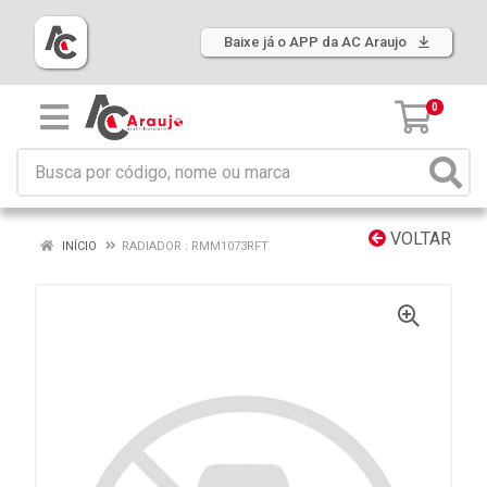
Baixe já o APP da AC Araujo
0
VOLTAR
INÍCIO
RADIADOR : RMM1073RFT