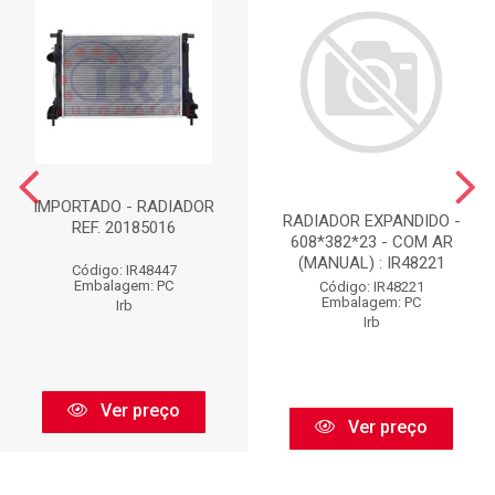
IMPORTADO - RADIADOR
RADIADOR EXPANDIDO -
REF. 20185016
608*382*23 - COM AR
(MANUAL) : IR48221
Código: IR48447
Embalagem: PC
Código: IR48221
Embalagem: PC
Irb
Irb
Ver preço
Ver preço