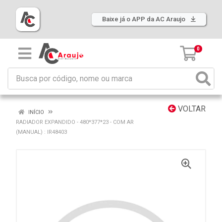
Baixe já o APP da AC Araujo
0
VOLTAR
INÍCIO
RADIADOR EXPANDIDO - 480*377*23 - COM AR
(MANUAL) : IR48403