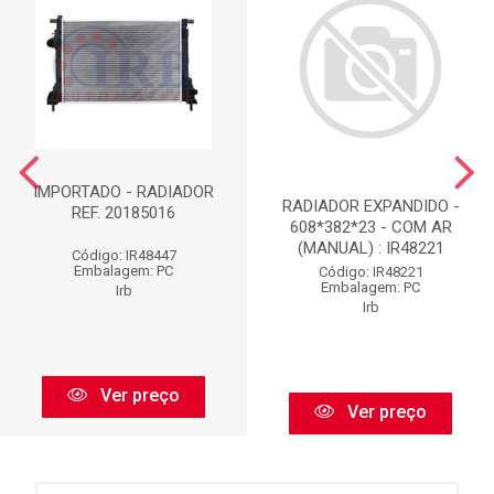
IMPORTADO - RADIADOR
RADIADOR EXPANDIDO -
REF. 20185016
608*382*23 - COM AR
(MANUAL) : IR48221
Código: IR48447
Embalagem: PC
Código: IR48221
Embalagem: PC
Irb
Irb
Ver preço
Ver preço