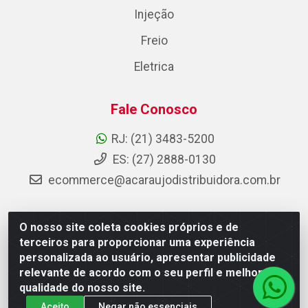
Injeção
Freio
Eletrica
Fale Conosco
RJ: (21) 3483-5200
ES: (27) 2888-0130
ecommerce@acaraujodistribuidora.com.br
O nosso site coleta cookies próprios e de
AC Araujo Distribuidora - Rua Carneiro de Campos, 42 -
terceiros para proporcionar uma experiência
São Cristóvão, Rio de Janeiro/RJ - CEP 20.920-410 -
personalizada ao usuário, apresentar publicidade
CNPJ 08.744.753/0003-85
relevante de acordo com o seu perfil e melhorar a
qualidade do nosso site.
Aceito
Negar não essenciais