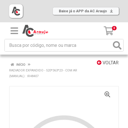
Baixe já o APP da AC Araujo
0
VOLTAR
INÍCIO
RADIADOR EXPANDIDO - 520*363*23 - COM AR
(MANUAL) : IR48407