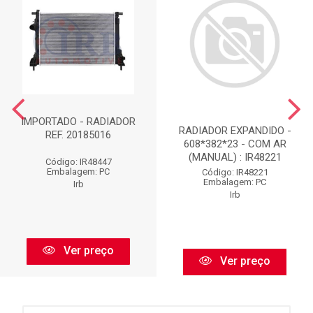
IMPORTADO - RADIADOR
RADIADOR EXPANDIDO -
REF. 20185016
608*382*23 - COM AR
(MANUAL) : IR48221
Código: IR48447
Embalagem: PC
Código: IR48221
Embalagem: PC
Irb
Irb
Ver preço
Ver preço