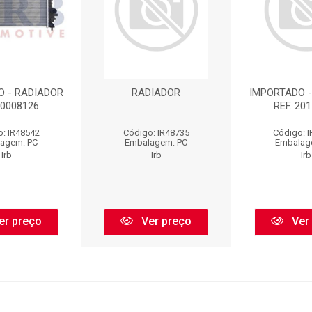
O - RADIADOR
RADIADOR
IMPORTADO -
20008126
REF. 20
: IR48542
Código: IR48735
Código: 
agem: PC
Embalagem: PC
Embalag
Irb
Irb
Irb
er preço
Ver preço
Ver