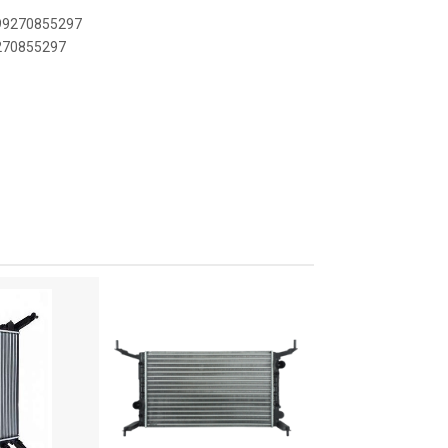
899270855297
9270855297