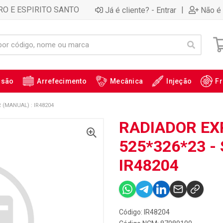
RO E ESPIRITO SANTO
|
Já é cliente? - Entrar
Não é 
ssão
Arrefecimento
Mecânica
Injeção
Fr
 (MANUAL) : IR48204
RADIADOR EX
525*326*23 -
IR48204
Código: IR48204