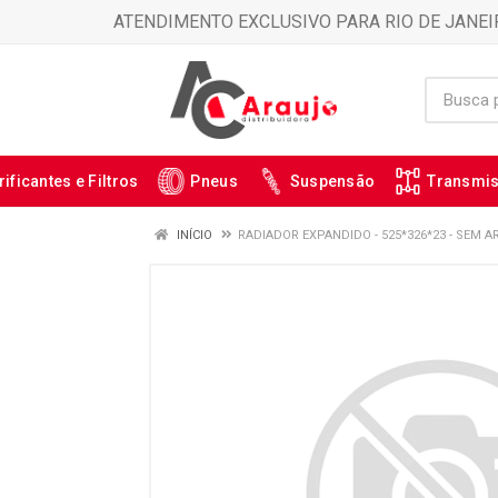
ATENDIMENTO EXCLUSIVO PARA RIO DE JANEI
rificantes e Filtros
Pneus
Suspensão
Transmi
INÍCIO
RADIADOR EXPANDIDO - 525*326*23 - SEM AR