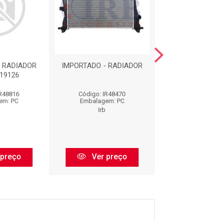
 RADIADOR
IMPORTADO - RADIADOR
IMPORTADO - R
119126
IR48816
Código: IR48470
Código: IR4
em: PC
Embalagem: PC
Embalagem:
Irb
Irb
 preço
Ver preço
Ver pr