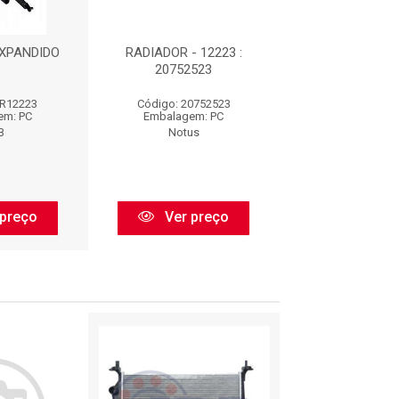
XPANDIDO
RADIADOR - 12223 :
RADIADOR : 
20752523
GR12223
Código: 20752523
Código: 12
em: PC
Embalagem: PC
Embalagem:
B
Notus
Viscond
preço
Ver preço
Ver pr