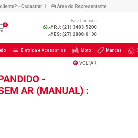
|
cliente? - Cadastrar
Área do Representante
Fale Conosco
0
RJ: (21) 3483-5200
ES: (27) 2888-0130
eio
Eletrica e Acessorios
Moto
Marcas
VOLTAR
PANDIDO -
 SEM AR (MANUAL) :