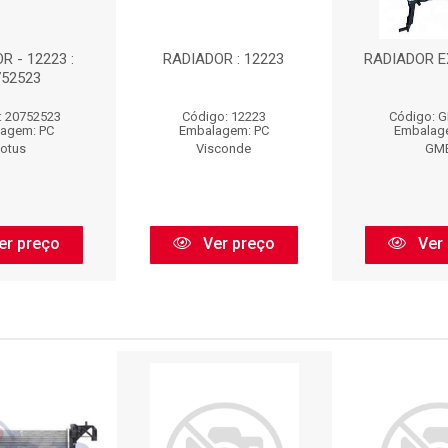
R - 12223 :
RADIADOR : 12223
RADIADOR E
752523
: 20752523
Código: 12223
Código: 
agem: PC
Embalagem: PC
Embalag
otus
Visconde
GM
er preço
Ver preço
Ver 