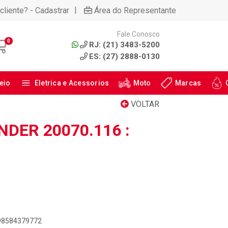
|
cliente? - Cadastrar
Área do Representante
Fale Conosco
0
RJ: (21) 3483-5200
ES: (27) 2888-0130
eio
Eletrica e Acessorios
Moto
Marcas
VOLTAR
DER 20070.116 :
898584379772