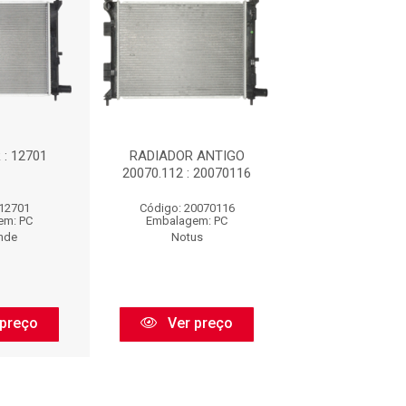
: 12701
RADIADOR ANTIGO
RADIADOR BRA
20070.112 : 20070116
500*386*16 - C
AR (MANUAL) :
 12701
Código: 20070116
Código: IR4
em: PC
Embalagem: PC
Embalagem:
nde
Notus
Irb
preço
Ver preço
Ver pr