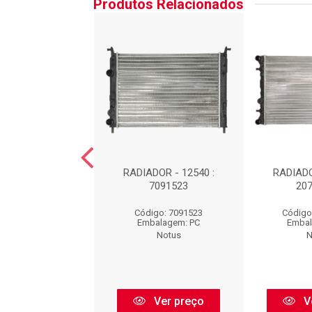
Produtos Relacionados
DOR : 7138116
RADIADOR - 12540 :
RADIADO
7091523
20
igo: 7138116
Código: 7091523
Código
balagem: PC
Embalagem: PC
Embal
Notus
Notus
N
Ver preço
Ver preço
V