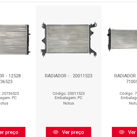
R - 12528 :
RADIADOR - : 20011523
RADIADOR -
736523
7100
: 20736523
Código: 20011523
Código: 
agem: PC
Embalagem: PC
Embalag
otus
Notus
Not
er preço
Ver preço
Ver