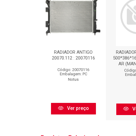
ADOR : 12701
RADIADOR ANTIGO
RADIADO
20070.112 : 20070116
500*386*1
AR (MANU
digo: 12701
Código: 20070116
Código
balagem: PC
Embalagem: PC
Embal
Visconde
Notus
Ver preço
Ver preço
V