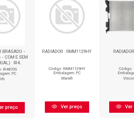
R BRASADO -
RADIADOR : RMM1129HY
RADIADOR 
6 - COM E SEM
AL) : IR4...
Código: RMM1129HY
Código:
: IR48705
Embalagem: PC
Embalag
agem: PC
Marelli
Visco
Irb
Ver preço
Ver 
er preço