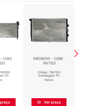
 12562 :
RADIADOR - 12508 :
RADIAD
523
7067523
RENEGADE/TORO 
2100211
7100523
Código: 7067523
Código: 210
em: PC
Embalagem: PC
Embalagem:
us
Notus
Notus
 preço
Ver preço
Ver pr