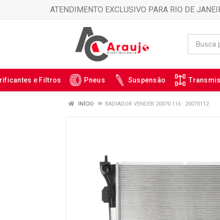
ATENDIMENTO EXCLUSIVO PARA RIO DE JANEI
rificantes e Filtros
Pneus
Suspensão
Transmi
INÍCIO
RADIADOR VENDER 20070.116 : 20070112