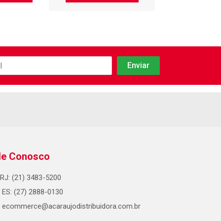
le Conosco
RJ: (21) 3483-5200
ES: (27) 2888-0130
ecommerce@acaraujodistribuidora.com.br