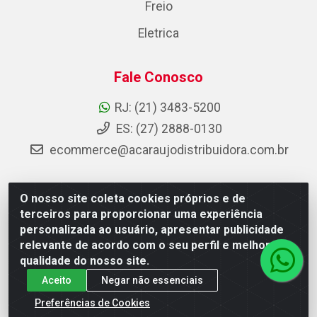
Freio
Eletrica
Fale Conosco
RJ: (21) 3483-5200
ES: (27) 2888-0130
ecommerce@acaraujodistribuidora.com.br
O nosso site coleta cookies próprios e de
AC Araujo Distribuidora - Rua Carneiro de Campos, 42 -
terceiros para proporcionar uma experiência
São Cristóvão, Rio de Janeiro/RJ - CEP 20.920-410 -
personalizada ao usuário, apresentar publicidade
CNPJ 08.744.753/0003-85
relevante de acordo com o seu perfil e melhorar a
qualidade do nosso site.
Aceito
Negar não essenciais
Preferências de Cookies