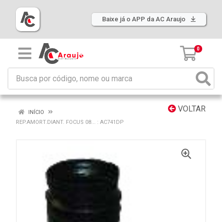
Baixe já o APP da AC Araujo
0
VOLTAR
INÍCIO
REP.AMORT.DIANT. FOCUS 08... : AC741DP