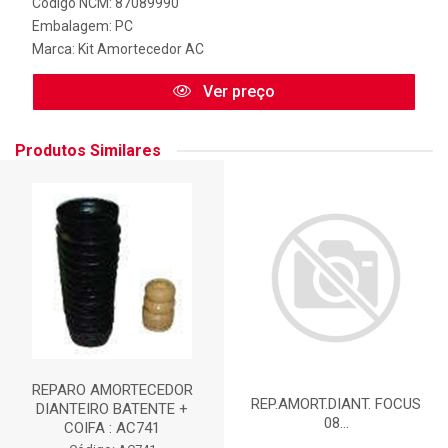
Código NCM: 87089990
Embalagem: PC
Marca:
Kit Amortecedor AC
Ver preço
Produtos Similares
REPARO AMORTECEDOR
REP.AMORT.DIANT. FOCUS
DIANTEIRO BATENTE +
08...
COIFA : AC741