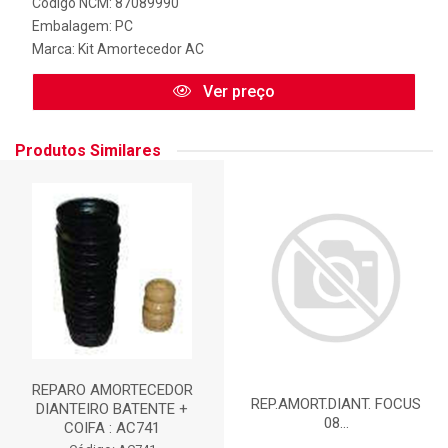
Código NCM: 87089990
Embalagem: PC
Marca:
Kit Amortecedor AC
Ver preço
Produtos Similares
REPARO AMORTECEDOR
REP.AMORT.DIANT. FOCUS
DIANTEIRO BATENTE +
08...
COIFA : AC741