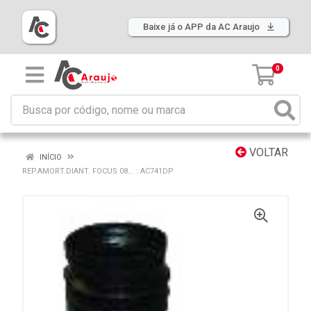
Baixe já o APP da AC Araujo
0
VOLTAR
INÍCIO
REP.AMORT.DIANT. FOCUS 08... : AC741DP