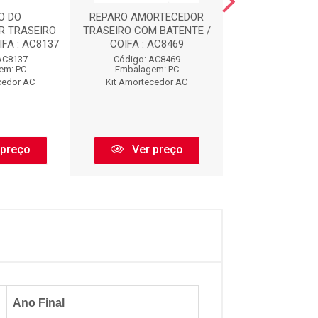
O DO
REPARO AMORTECEDOR
REPARO AMOR
R TRASEIRO
TRASEIRO COM BATENTE /
DIANTEIRO COM 
FA : AC8137
COIFA : AC8469
AC912
AC8137
Código: AC8469
Código: AC
em: PC
Embalagem: PC
Embalagem:
cedor AC
Kit Amortecedor AC
Kit Amorteced
 preço
Ver preço
Ver pr
Ano Final