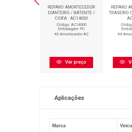
O AMORTECEDOR
REPARO AMORTECEDOR
REPARO 
EIRO : AC8473
DIANTEIRO / BATENTE /
TRASEIRO 
COIFA : AC14000
A
digo: AC8473
Código: AC14000
Códig
balagem: PC
Embalagem: PC
Embal
Amortecedor AC
Kit Amortecedor AC
Kit Amo
Ver preço
Ver preço
V
Aplicações
Marca
Veicu