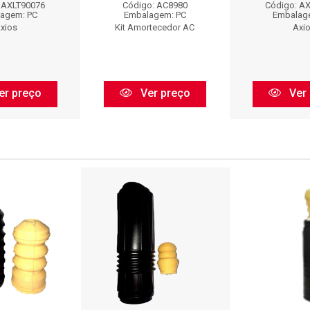
 AXLT90076
Código: AC8980
Código: A
agem: PC
Embalagem: PC
Embalag
xios
Kit Amortecedor AC
Axi
er preço
Ver preço
Ver 