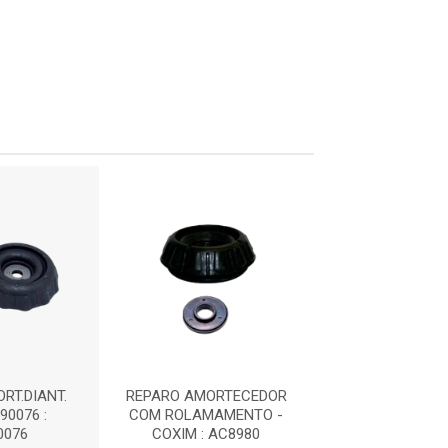
RT.DIANT.
REPARO AMORTECEDOR
REPARO AMORT
90076 :
COM ROLAMAMENTO -
HB20 - LT90
0076
COXIM : AC8980
AXLT900