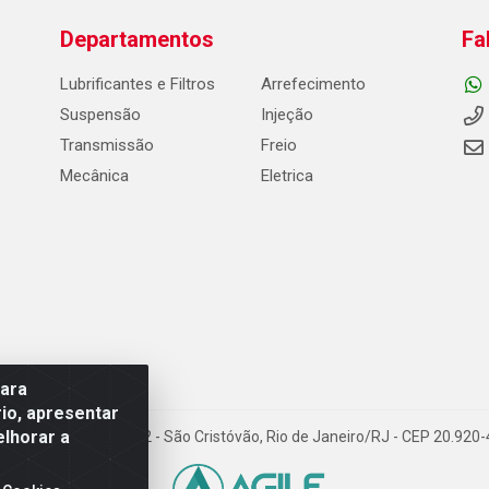
Departamentos
Fa
Lubrificantes e Filtros
Arrefecimento
Suspensão
Injeção
Transmissão
Freio
Mecânica
Eletrica
para
io, apresentar
elhorar a
Carneiro de Campos, 42 - São Cristóvão, Rio de Janeiro/RJ - CEP 20.92