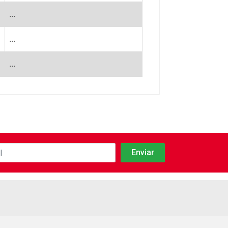
...
...
...