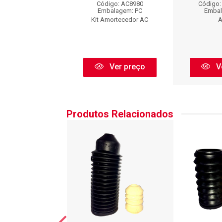
go: AXLT90076
Código: AC8980
Código:
balagem: PC
Embalagem: PC
Embal
Axios
Kit Amortecedor AC
A
Ver preço
Ver preço
V
Produtos Relacionados