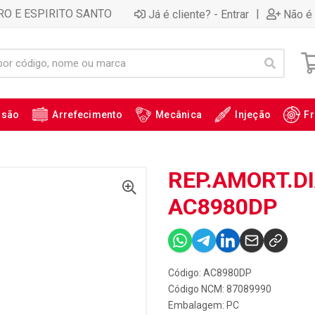
RO E ESPIRITO SANTO
|
Já é cliente? - Entrar
Não é 
ssão
Arrefecimento
Mecânica
Injeção
Fr
REP.AMORT.DI
AC8980DP
Código: AC8980DP
Código NCM: 87089990
Embalagem: PC