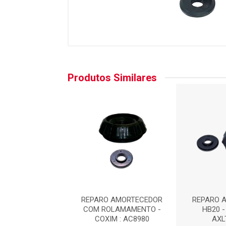
Produtos Similares
 AMORT.DIANT.
REPARO AMORTECEDOR
REPARO A
 - LT90076 :
COM ROLAMAMENTO -
HB20 -
XLT90076
COXIM : AC8980
AXL