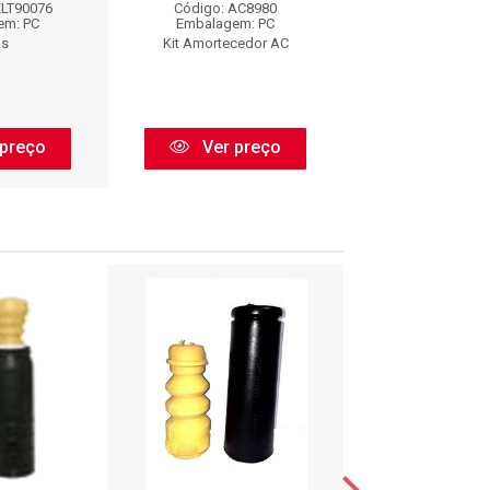
XLT90076
Código: AC8980
Código: AXLT
em: PC
Embalagem: PC
Embalagem:
os
Kit Amortecedor AC
Axios
preço
Ver preço
Ver pr