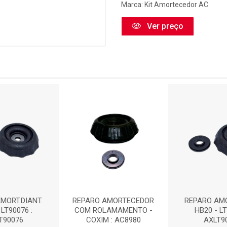
Marca:
Kit Amortecedor AC
Ver preço
MORT.DIANT.
REPARO AMORTECEDOR
REPARO AMO
 LT90076 :
COM ROLAMAMENTO -
HB20 - LT
T90076
COXIM : AC8980
AXLT9