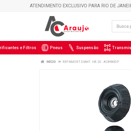
ATENDIMENTO EXCLUSIVO PARA RIO DE JANEI
rificantes e Filtros
Pneus
Suspensão
Transmi
INÍCIO
REP.AMORT.DIANT. HB.20 : AC8980DP