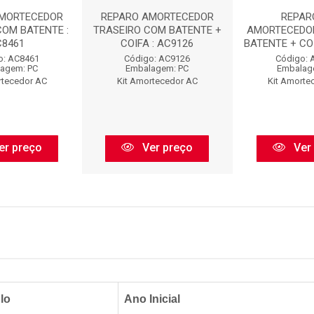
AMORTECEDOR
REPARO AMORTECEDOR
REPAR
COM BATENTE :
TRASEIRO COM BATENTE +
AMORTECEDO
C8461
COIFA : AC9126
BATENTE + COI
o: AC8461
Código: AC9126
Código: 
agem: PC
Embalagem: PC
Embalag
rtecedor AC
Kit Amortecedor AC
Kit Amorte
er preço
Ver preço
Ver
lo
Ano Inicial