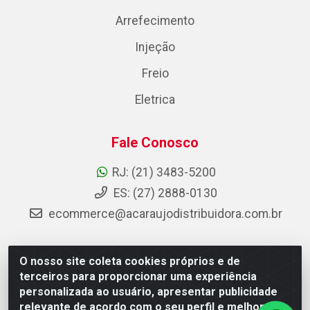
Arrefecimento
Injeção
Freio
Eletrica
Fale Conosco
RJ: (21) 3483-5200
ES: (27) 2888-0130
ecommerce@acaraujodistribuidora.com.br
O nosso site coleta cookies próprios e de
AC Araujo Distribuidora - Rua Carneiro de Campos, 42 -
terceiros para proporcionar uma experiência
São Cristóvão, Rio de Janeiro/RJ - CEP 20.920-410 -
personalizada ao usuário, apresentar publicidade
CNPJ 08.744.753/0003-85
relevante de acordo com o seu perfil e melhorar a