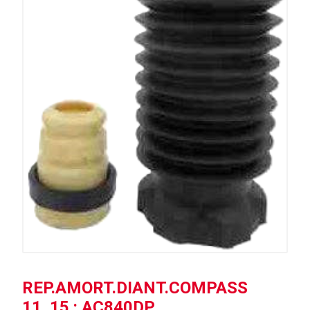
REP.AMORT.DIANT.COMPASS
11..15 : AC840DP