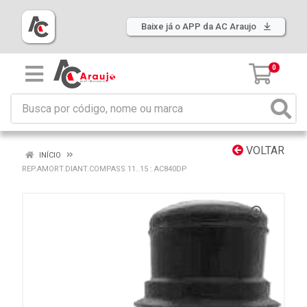
Baixe já o APP da AC Araujo
0
VOLTAR
INÍCIO
REP.AMORT.DIANT.COMPASS 11..15 : AC840DP