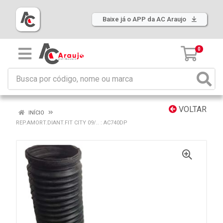
Baixe já o APP da AC Araujo
0
VOLTAR
INÍCIO
REP.AMORT.DIANT.FIT CITY 09/.. : AC740DP