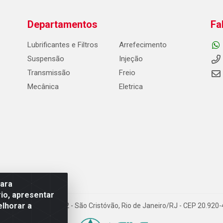
Departamentos
Fa
Lubrificantes e Filtros
Arrefecimento
Suspensão
Injeção
Transmissão
Freio
Mecânica
Eletrica
para
io, apresentar
elhorar a
Carneiro de Campos, 42 - São Cristóvão, Rio de Janeiro/RJ - CEP 20.92