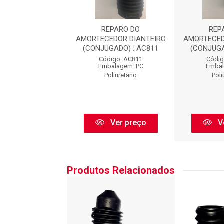
EPARO DO
REPARO DO
REP
EDOR DIANTEIRO
AMORTECEDOR DIANTEIRO
AMORTECED
GADO) : AC811
(CONJUGADO) : AC811
(CONJUGA
digo: AC811
Código: AC811
Códig
balagem: PC
Embalagem: PC
Embal
oliuretano
Poliuretano
Poli
Ver preço
Ver preço
V
Produtos Relacionados