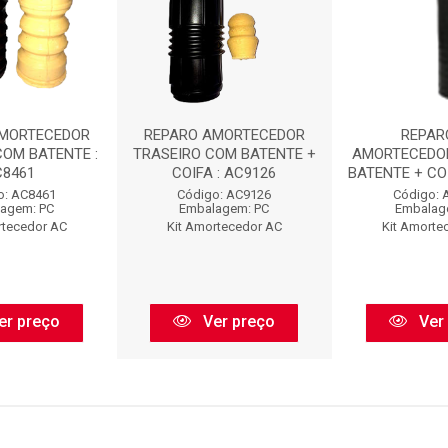
AMORTECEDOR
REPARO AMORTECEDOR
REPAR
COM BATENTE :
TRASEIRO COM BATENTE +
AMORTECEDO
C8461
COIFA : AC9126
BATENTE + COI
o: AC8461
Código: AC9126
Código: 
agem: PC
Embalagem: PC
Embalag
rtecedor AC
Kit Amortecedor AC
Kit Amorte
er preço
Ver preço
Ver