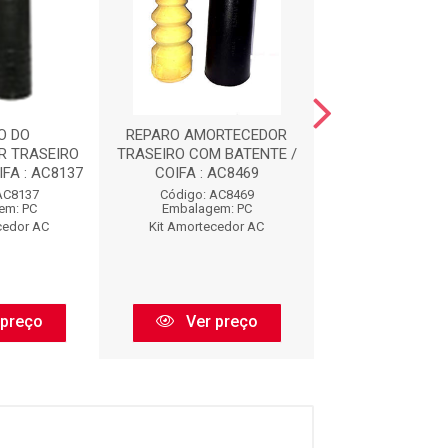
O DO
REPARO AMORTECEDOR
REPARO AMOR
R TRASEIRO
TRASEIRO COM BATENTE /
DIANTEIRO COM 
FA : AC8137
COIFA : AC8469
AC912
AC8137
Código: AC8469
Código: AC
em: PC
Embalagem: PC
Embalagem:
cedor AC
Kit Amortecedor AC
Kit Amorteced
 preço
Ver preço
Ver pr