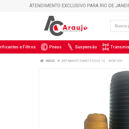
ATENDIMENTO EXCLUSIVO PARA RIO DE JANEI
rificantes e Filtros
Pneus
Suspensão
Transmi
INÍCIO
REP.AMORT.DIANT.FOCUS 13.. : AC811DP