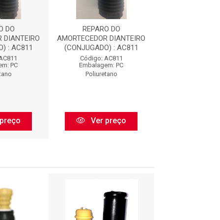
O DO
REPARO DO
REPARO 
 DIANTEIRO
AMORTECEDOR DIANTEIRO
AMORTECEDOR D
) : AC811
(CONJUGADO) : AC811
(CONJUGADO) 
 AC811
Código: AC811
Código: AC
em: PC
Embalagem: PC
Embalagem:
tano
Poliuretano
Poliureta
preço
Ver preço
Ver pr