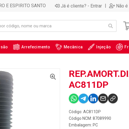
RO E ESPIRITO SANTO
|
Já é cliente? - Entrar
Não é 
ssão
Arrefecimento
Mecânica
Injeção
Fr
REP.AMORT.DI
AC811DP
Código: AC811DP
Código NCM: 87089990
Embalagem: PC