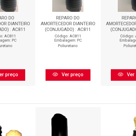
ARO DO
REPARO DO
REPAR
OR DIANTEIRO
AMORTECEDOR DIANTEIRO
AMORTECEDOR
DO) : AC811
(CONJUGADO) : AC811
(CONJUGADO
o: AC811
Código: AC811
Código:
agem: PC
Embalagem: PC
Embalag
uretano
Poliuretano
Poliure
er preço
Ver preço
Ver 