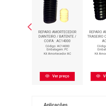
O AMORTECEDOR
REPARO AMORTECEDOR
REPARO 
EIRO : AC8473
DIANTEIRO / BATENTE /
TRASEIRO 
COIFA : AC14000
A
digo: AC8473
Código: AC14000
Códig
balagem: PC
Embalagem: PC
Embal
Amortecedor AC
Kit Amortecedor AC
Kit Amo
Ver preço
Ver preço
V
Aplicações