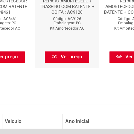
AMORTECEDOR
REPARO AMORTECEDOR
REPAR
COM BATENTE :
TRASEIRO COM BATENTE +
AMORTECEDO
C8461
COIFA : AC9126
BATENTE + COI
o: AC8461
Código: AC9126
Código: 
agem: PC
Embalagem: PC
Embalag
rtecedor AC
Kit Amortecedor AC
Kit Amorte
er preço
Ver preço
Ver
Veiculo
Ano Inicial