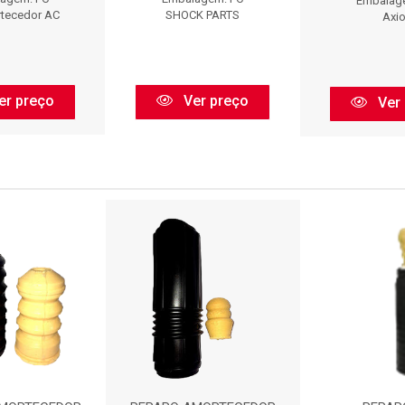
Embalag
rtecedor AC
SHOCK PARTS
Axi
er preço
Ver preço
Ver 