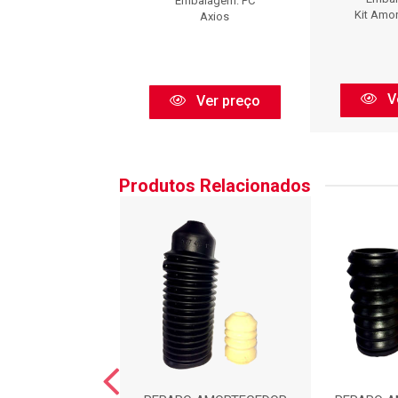
Embalagem: PC
HOCK PARTS
Kit Amo
Axios
Ver preço
V
Ver preço
Produtos Relacionados