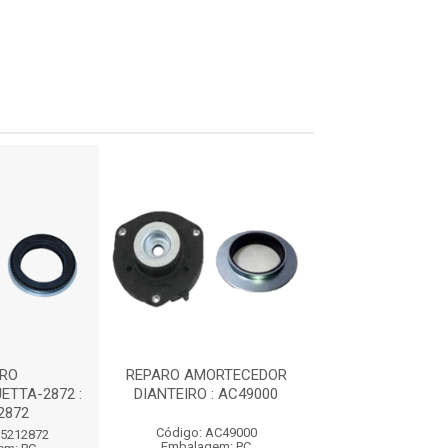
ARO
REPARO AMORTECEDOR
REP.AMORT.DIA
ETTA-2872 :
DIANTEIRO : AC49000
2872
Código: AC49000
Código: SP49
X5212872
Embalagem: PC
Embalagem: