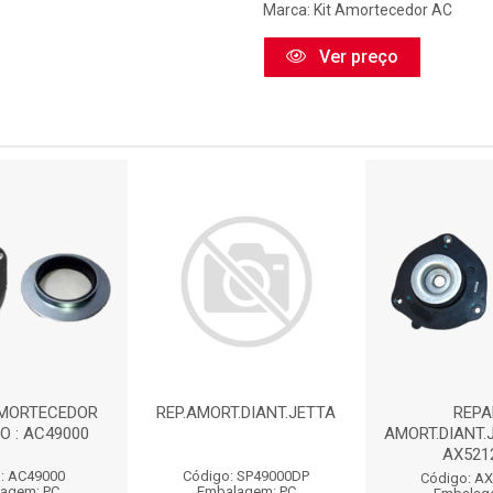
Marca:
Kit Amortecedor AC
Ver preço
MORTECEDOR
REP.AMORT.DIANT.JETTA
REP
O : AC49000
AMORT.DIANT.J
AX521
: AC49000
Código: SP49000DP
Código: A
agem: PC
Embalagem: PC