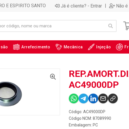
RO E ESPIRITO SANTO
|
Já é cliente? - Entrar
Não é 
ssão
Arrefecimento
Mecânica
Injeção
Fr
REP.AMORT.DI
AC49000DP
Código: AC49000DP
Código NCM: 87089990
Embalagem: PC