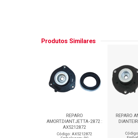
Produtos Similares
RT.DIANT.JETTA
REPARO
REPARO A
AMORT.DIANT.JETTA-2872 :
DIANTEIR
AX5212872
go: SP49000DP
Código
Código: AX5212872
balagem: PC
Embal