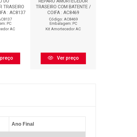
O DO
REPARO AMORTECEDOR
REPARO AMOR
R TRASEIRO
TRASEIRO COM BATENTE /
DIANTEIRO COM 
FA : AC8137
COIFA : AC8469
AC912
AC8137
Código: AC8469
Código: AC
em: PC
Embalagem: PC
Embalagem:
cedor AC
Kit Amortecedor AC
Kit Amorteced
 preço
Ver preço
Ver pr
Ano Final