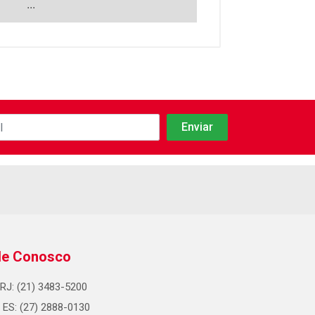
...
le Conosco
RJ: (21) 3483-5200
ES: (27) 2888-0130