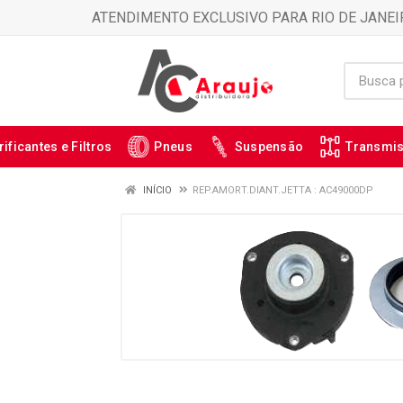
ATENDIMENTO EXCLUSIVO PARA RIO DE JANEI
rificantes e Filtros
Pneus
Suspensão
Transmi
INÍCIO
REP.AMORT.DIANT.JETTA : AC49000DP