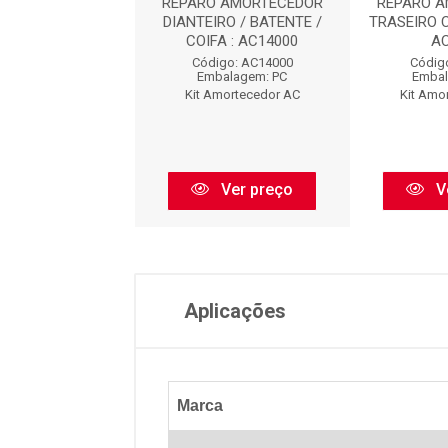
O AMORTECEDOR
REPARO AMORTECEDOR
REPARO 
EIRO : AC8473
DIANTEIRO / BATENTE /
TRASEIRO 
COIFA : AC14000
A
digo: AC8473
Código: AC14000
Códig
balagem: PC
Embalagem: PC
Embal
Amortecedor AC
Kit Amortecedor AC
Kit Amo
Ver preço
Ver preço
V
Aplicações
Marca