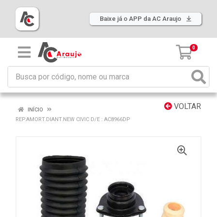
Baixe já o APP da AC Araujo
0
VOLTAR
INÍCIO
REP.AMORT.DIANT.NEW CIVIC D/E : AC8966DP