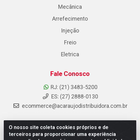
Mecânica
Arrefecimento
Injeção
Freio
Eletrica
Fale Conosco
RJ: (21) 3483-5200
ES: (27) 2888-0130
ecommerce@acaraujodistribuidora.com.br
O nosso site coleta cookies próprios e de
AC Araujo Distribuidora - Rua Carneiro de Campos, 42 -
terceiros para proporcionar uma experiência
São Cristóvão, Rio de Janeiro/RJ - CEP 20.920-410 -