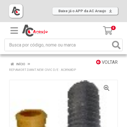
Baixe já o APP da AC Araujo
0
VOLTAR
INÍCIO
REP.AMORT.DIANT.NEW CIVIC D/E : AC8968DP