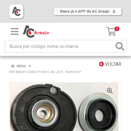
Baixe já o APP da AC Araujo
0
VOLTAR
INÍCIO
REP.AMORT.DIANT.PUNTO 08..LD/E : AC8141DP