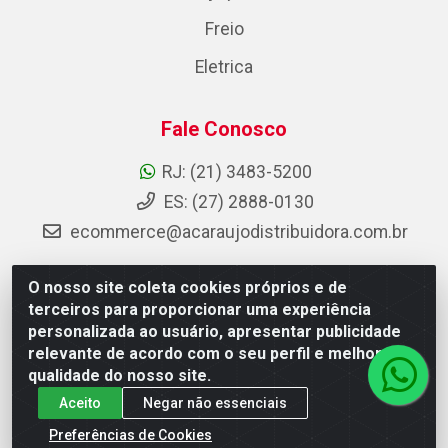
Freio
Eletrica
Fale Conosco
RJ: (21) 3483-5200
ES: (27) 2888-0130
ecommerce@acaraujodistribuidora.com.br
O nosso site coleta cookies próprios e de
terceiros para proporcionar uma experiência
AC Araujo Distribuidora - Rua Carneiro de Campos, 42 -
personalizada ao usuário, apresentar publicidade
São Cristóvão, Rio de Janeiro/RJ - CEP 20.920-410 -
relevante de acordo com o seu perfil e melhorar a
CNPJ 08.744.753/0003-85
qualidade do nosso site.
Aceito
Negar não essenciais
Preferências de Cookies