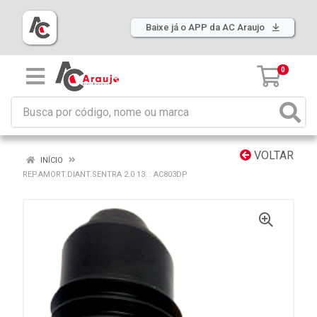
Baixe já o APP da AC Araujo
0
VOLTAR
INÍCIO
REP.AMORT.DIANT.SENTRA 2.0 13. : AC803DP