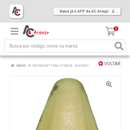
Baixe já o APP da AC Araujo
0
VOLTAR
INÍCIO
REP.AMORT.TRAS.STRADA : AC630DP