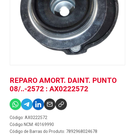
REPARO AMORT. DAINT. PUNTO
08/..-2572 : AX0222572
Código: AX0222572
Código NCM: 40169990
Código de Barras do Produto: 7892968024678