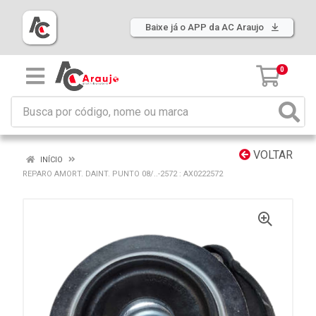
Baixe já o APP da AC Araujo
0
VOLTAR
INÍCIO
REPARO AMORT. DAINT. PUNTO 08/..-2572 : AX0222572