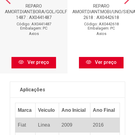
REPARO
REPARO
AMORT.DIANT.BORA/GOL/GOLF-
AMORT.DIANT.MOBI/UNO/SIENA
1487 : AX0441487
2618 : AX0442618
Código: AX0441487
Código: AX0442618
Embalagem: PC
Embalagem: PC
Axios
Axios
Ver preço
Ver preço
Aplicações
Marca
Veiculo
Ano Inicial
Ano Final
Fiat
Linea
2009
2016