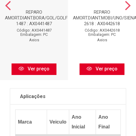
REPARO
REPARO
AMORT.DIANT.BORA/GOL/GOLF-
AMORT.DIANT.MOBI/UNO/SIENA
1487 : AX0441487
2618 : AX0442618
Código: AX0441487
Código: AX0442618
Embalagem: PC
Embalagem: PC
Axios
Axios
Ver preço
Ver preço
Aplicações
Ano
Ano
Marca
Veiculo
Inicial
Final