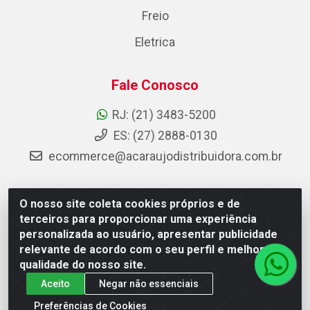
Freio
Eletrica
Fale Conosco
RJ: (21) 3483-5200
ES: (27) 2888-0130
ecommerce@acaraujodistribuidora.com.br
O nosso site coleta cookies próprios e de
AC Araujo Distribuidora - Rua Carneiro de Campos, 42 -
terceiros para proporcionar uma experiência
São Cristóvão, Rio de Janeiro/RJ - CEP 20.920-410 -
personalizada ao usuário, apresentar publicidade
CNPJ 08.744.753/0003-85
relevante de acordo com o seu perfil e melhorar a
qualidade do nosso site.
Aceito
Negar não essenciais
Preferências de Cookies