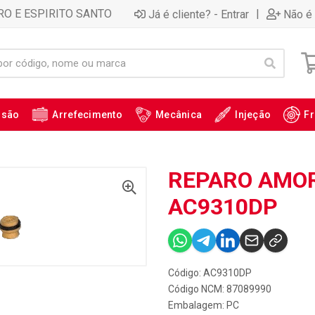
RO E ESPIRITO SANTO
|
Já é cliente? - Entrar
Não é 
ssão
Arrefecimento
Mecânica
Injeção
Fr
REPARO AMORT
AC9310DP
Código: AC9310DP
Código NCM: 87089990
Embalagem: PC