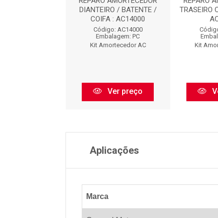
O AMORTECEDOR
REPARO AMORTECEDOR
REPARO 
EIRO : AC8473
DIANTEIRO / BATENTE /
TRASEIRO 
COIFA : AC14000
A
digo: AC8473
Código: AC14000
Códig
balagem: PC
Embalagem: PC
Embal
Amortecedor AC
Kit Amortecedor AC
Kit Amo
Ver preço
Ver preço
V
Aplicações
Marca