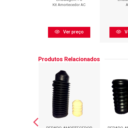
Axios
Kit Amortecedor AC
A
Ver preço
Ver preço
V
Produtos Relacionados