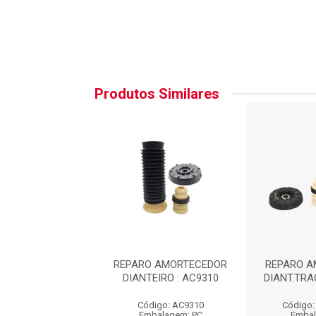
Produtos Similares
 AMORTECEDOR
REPARO AMORTECEDOR
REPARO A
RACKER LT90198
DIANTEIRO : AC9310
DIANT.TRA
go: AXLT90198
Código: AC9310
Código:
balagem: PC
Embalagem: PC
Embal