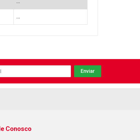
...
...
le Conosco