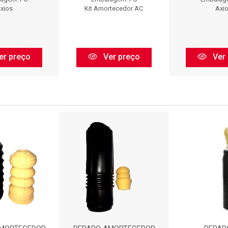
xios
Kit Amortecedor AC
Axi
er preço
Ver preço
Ver 