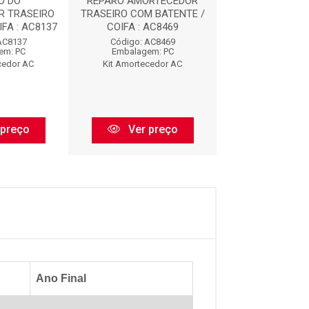
O DO
REPARO AMORTECEDOR
REPARO AMOR
R TRASEIRO
TRASEIRO COM BATENTE /
DIANTEIRO COM 
FA : AC8137
COIFA : AC8469
AC912
AC8137
Código: AC8469
Código: AC
em: PC
Embalagem: PC
Embalagem:
cedor AC
Kit Amortecedor AC
Kit Amorteced
 preço
Ver preço
Ver pr
Ano Final