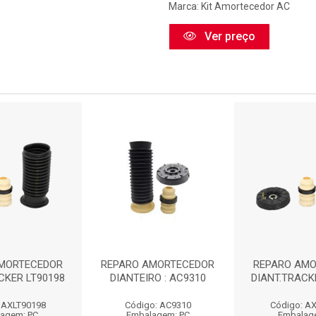
Marca:
Kit Amortecedor AC
Ver preço
MORTECEDOR
REPARO AMORTECEDOR
REPARO AM
CKER LT90198
DIANTEIRO : AC9310
DIANT.TRACK
 AXLT90198
Código: AC9310
Código: A
agem: PC
Embalagem: PC
Embalag