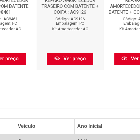
AMORTECEDOR
REPARO AMORTECEDOR
REPAR
COM BATENTE :
TRASEIRO COM BATENTE +
AMORTECEDO
C8461
COIFA : AC9126
BATENTE + COI
o: AC8461
Código: AC9126
Código: 
agem: PC
Embalagem: PC
Embalag
rtecedor AC
Kit Amortecedor AC
Kit Amorte
er preço
Ver preço
Ver
Veiculo
Ano Inicial