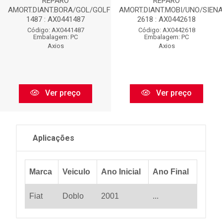
REPARO
REPARO
AMORT.DIANT.BORA/GOL/GOLF-
AMORT.DIANT.MOBI/UNO/SIENA
1487 : AX0441487
2618 : AX0442618
Código: AX0441487
Código: AX0442618
Embalagem: PC
Embalagem: PC
Axios
Axios
Ver preço
Ver preço
Aplicações
Marca
Veiculo
Ano Inicial
Ano Final
Fiat
Doblo
2001
...