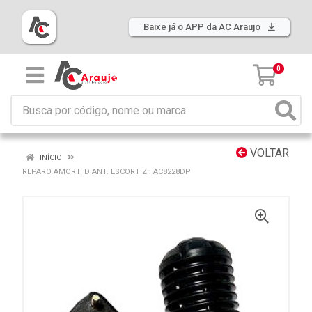
Baixe já o APP da AC Araujo
0
VOLTAR
INÍCIO
REPARO AMORT. DIANT. ESCORT Z : AC8228DP