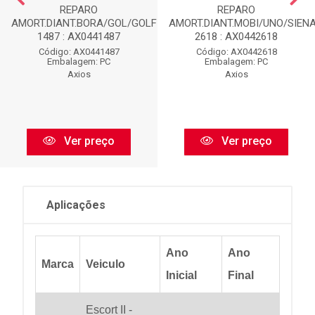
REPARO
REPARO
AMORT.DIANT.BORA/GOL/GOLF-
AMORT.DIANT.MOBI/UNO/SIENA
1487 : AX0441487
2618 : AX0442618
Código: AX0441487
Código: AX0442618
Embalagem: PC
Embalagem: PC
Axios
Axios
Ver preço
Ver preço
Aplicações
Ano
Ano
Marca
Veiculo
Inicial
Final
Escort II -