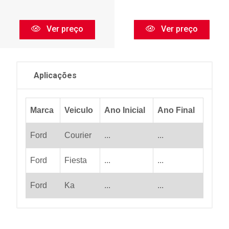
Ver preço
Ver preço
Aplicações
Marca
Veiculo
Ano Inicial
Ano Final
Ford
Courier
...
...
Ford
Fiesta
...
...
Ford
Ka
...
...