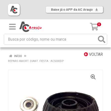
Baixe já o APP da AC Araujo
0
VOLTAR
INÍCIO
REPARO AMORT. DIANT. FIESTA : AC5000DP