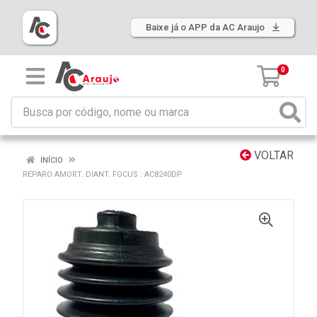
Baixe já o APP da AC Araujo
0
VOLTAR
INÍCIO
REPARO AMORT. DIANT. FOCUS : AC8240DP