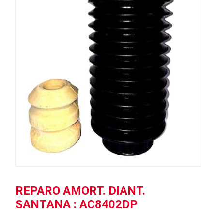
REPARO AMORT. DIANT.
SANTANA : AC8402DP