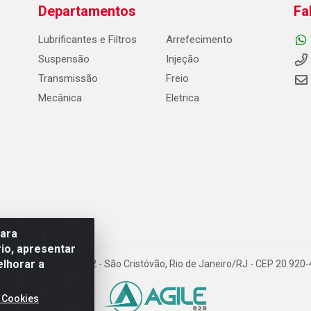
Departamentos
Fa
Lubrificantes e Filtros
Arrefecimento
Suspensão
Injeção
Transmissão
Freio
Mecânica
Eletrica
para
io, apresentar
elhorar a
Carneiro de Campos, 42 - São Cristóvão, Rio de Janeiro/RJ - CEP 20.92
 Cookies