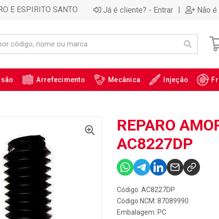
RO E ESPIRITO SANTO
|
Já é cliente? - Entrar
Não é 
ssão
Arrefecimento
Mecânica
Injeção
Fr
REPARO AMORT
AC8227DP
Código: AC8227DP
Código NCM: 87089990
Embalagem: PC