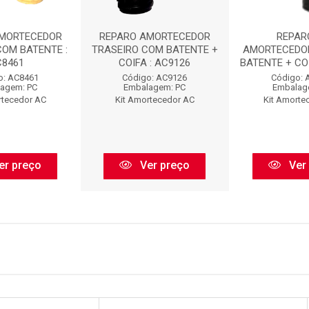
AMORTECEDOR
REPARO AMORTECEDOR
REPAR
COM BATENTE :
TRASEIRO COM BATENTE +
AMORTECEDO
C8461
COIFA : AC9126
BATENTE + COI
o: AC8461
Código: AC9126
Código: 
agem: PC
Embalagem: PC
Embalag
rtecedor AC
Kit Amortecedor AC
Kit Amorte
er preço
Ver preço
Ver