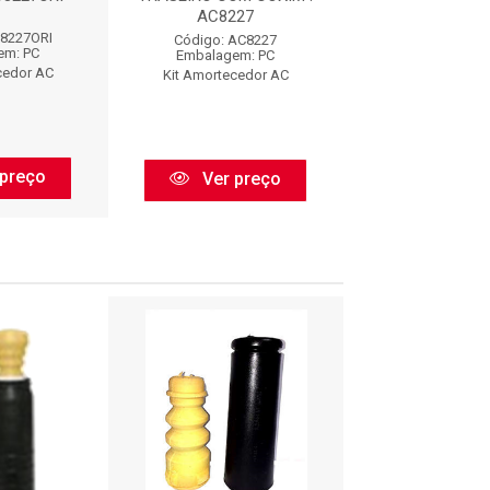
AC8227
1226 : AX04
C8227ORI
Código: AC8227
Código: AX04
em: PC
Embalagem: PC
Embalagem:
cedor AC
Kit Amortecedor AC
Axios
preço
Ver preço
Ver pr