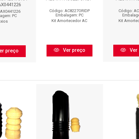
 AX0441226
Código: AC8227ORIDP
Código: A
 AX0441226
Embalagem: PC
Embalag
agem: PC
Kit Amortecedor AC
Kit Amorte
xios
Ver preço
Ver 
er preço