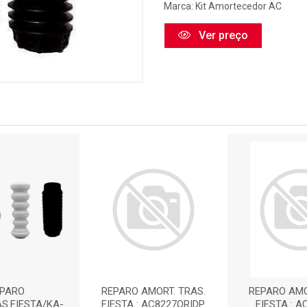
Marca:
Kit Amortecedor AC
Ver preço
PARO
REPARO AMORT. TRAS.
REPARO AMO
S.FIESTA/KA-
FIESTA : AC8227ORIDP
FIESTA : A