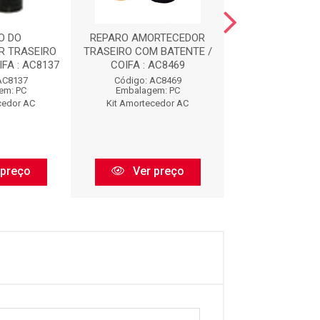
O DO
REPARO AMORTECEDOR
REPARO AMOR
R TRASEIRO
TRASEIRO COM BATENTE /
DIANTEIRO COM 
FA : AC8137
COIFA : AC8469
AC912
AC8137
Código: AC8469
Código: AC
em: PC
Embalagem: PC
Embalagem:
cedor AC
Kit Amortecedor AC
Kit Amorteced
 preço
Ver preço
Ver pr