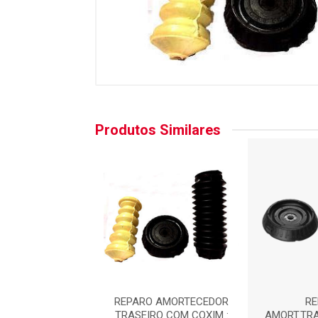
Produtos Similares
 AMORT. TRAS.
REPARO AMORTECEDOR
RE
A : AC8227ORI
TRASEIRO COM COXIM :
AMORT.TRA