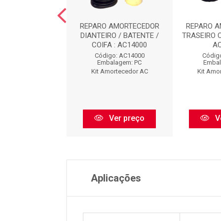
O AMORTECEDOR
REPARO AMORTECEDOR
REPARO 
EIRO : AC8473
DIANTEIRO / BATENTE /
TRASEIRO 
COIFA : AC14000
A
digo: AC8473
Código: AC14000
Códig
balagem: PC
Embalagem: PC
Embal
Amortecedor AC
Kit Amortecedor AC
Kit Amo
Ver preço
Ver preço
V
Aplicações