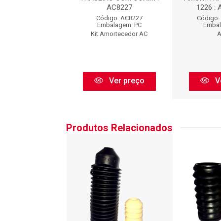
AC8227
1226 :
go: AC8227ORI
Código: AC8227
Código:
balagem: PC
Embalagem: PC
Embal
Amortecedor AC
Kit Amortecedor AC
A
Ver preço
Ver preço
V
Produtos Relacionados