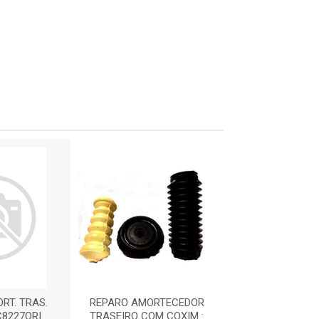
RT. TRAS.
REPARO AMORTECEDOR
REPAR
C8227ORI
TRASEIRO COM COXIM :
AMORT.TRAS.FI