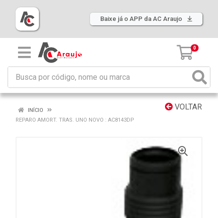
Baixe já o APP da AC Araujo
0
VOLTAR
INÍCIO
REPARO AMORT. TRAS. UNO NOVO : AC8143DP