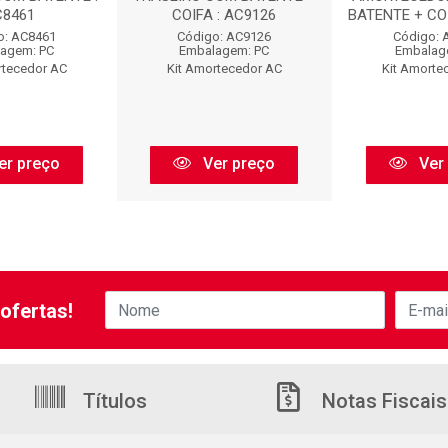
C8461
COIFA : AC9126
BATENTE + COI
o: AC8461
Código: AC9126
Código: 
agem: PC
Embalagem: PC
Embalag
rtecedor AC
Kit Amortecedor AC
Kit Amorte
er preço
Ver preço
Ver
ofertas!
Títulos
Notas Fiscais