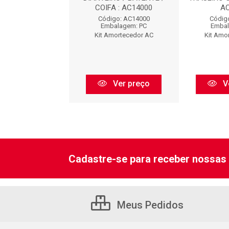
COIFA : AC14000
A
digo: AC8473
Código: AC14000
Códig
balagem: PC
Embalagem: PC
Embal
Amortecedor AC
Kit Amortecedor AC
Kit Amo
Ver preço
Ver preço
V
Cadastre-se para receber nossas 
Meus Pedidos