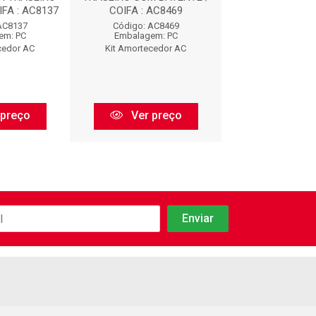
FA : AC8137
COIFA : AC8469
AC912
AC8137
Código: AC8469
Código: AC
em: PC
Embalagem: PC
Embalagem:
cedor AC
Kit Amortecedor AC
Kit Amorteced
 preço
Ver preço
Ver pr