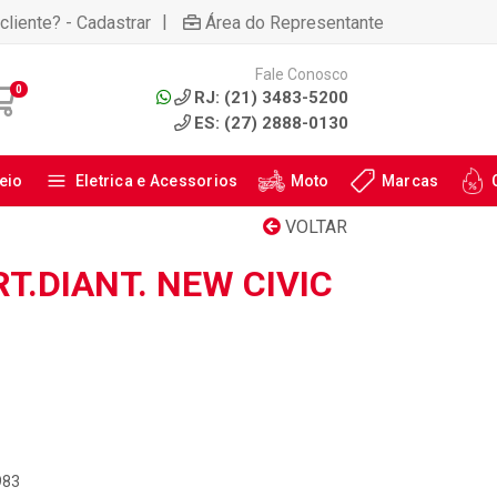
|
cliente? - Cadastrar
Área do Representante
Fale Conosco
0
RJ: (21) 3483-5200
ES: (27) 2888-0130
eio
Eletrica e Acessorios
Moto
Marcas
VOLTAR
T.DIANT. NEW CIVIC
983