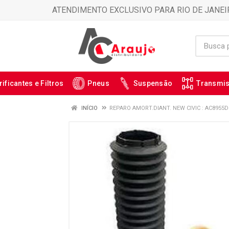
ATENDIMENTO EXCLUSIVO PARA RIO DE JANEI
rificantes e Filtros
Pneus
Suspensão
Transmi
INÍCIO
REPARO AMORT.DIANT. NEW CIVIC : AC8955