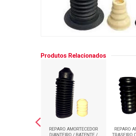
Produtos Relacionados
O AMORTECEDOR
REPARO AMORTECEDOR
REPARO 
EIRO : AC8473
DIANTEIRO / BATENTE /
TRASEIRO 