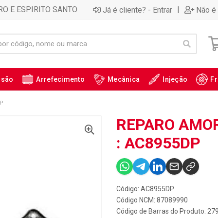
RO E ESPIRITO SANTO
|
Já é cliente? - Entrar
Não é 
ssão
Arrefecimento
Mecânica
Injeção
Fr
DP
REPARO AMOR
: AC8955DP
Código: AC8955DP
Código NCM: 87089990
Código de Barras do Produto: 27