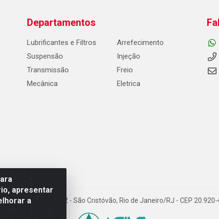
Departamentos
Fa
Lubrificantes e Filtros
Arrefecimento
Suspensão
Injeção
Transmissão
Freio
Mecânica
Eletrica
para
io, apresentar
elhorar a
Carneiro de Campos, 42 - São Cristóvão, Rio de Janeiro/RJ - CEP 20.92