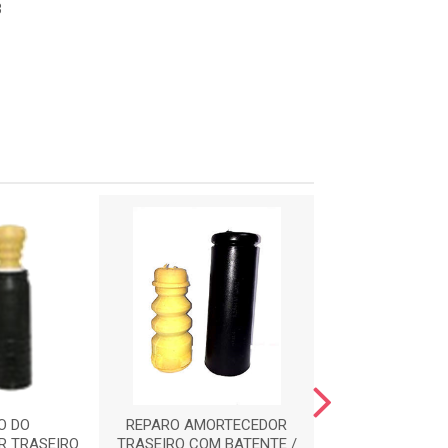
3
O DO
REPARO AMORTECEDOR
REPARO AMOR
R TRASEIRO
TRASEIRO COM BATENTE /
DIANTEIRO COM 