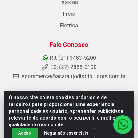
Injeção
Freio
Eletrica
Fale Conosco
RJ: (21) 3483-5200
ES: (27) 2888-0130
ecommerce@acaraujodistribuidora.com.br
O nosso site coleta cookies próprios e de
AC Araujo Distribuidora - Rua Carneiro de Campos, 42 -
terceiros para proporcionar uma experiência
São Cristóvão, Rio de Janeiro/RJ - CEP 20.920-410 -
personalizada ao usuário, apresentar publicidade
CNPJ 08.744.753/0003-85
relevante de acordo com o seu perfil e melhorar a
qualidade do nosso site.
Aceito
Negar não essenciais